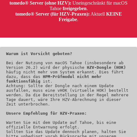
tomedo® Server (ohne HZV):
Uneingeschränkt für macOS
Tahoe
freigegeben
.
tomedo® Server (für HZV-Praxen):
Aktuell
KEINE
Freigabe
.
Warum ist Vorsicht geboten?
Bei der Nutzung von macOS Tahoe (insbesondere ab 
Version 26.2) wird der physische 
HZV-Dongle (HOK)
häufig nicht mehr vom System erkannt. Dies führt 
dazu, dass das 
HPM-Prüfmodul nicht mehr 
funktionsfähig
 ist.
Achtung: Sollte der Dongle nach einem Update 
ausfallen, muss eine vHOK (virtuelle HOK) bestellt 
werden. Da die Bereitstellung in der Regel mehrere 
Tage dauert, wäre Ihre HZV-Abrechnung in dieser 
Zeit unterbrochen.
Unsere Empfehlung für HZV-Praxen:
Warten Sie mit dem Update auf Tahoe, bis eine 
offizielle Entwarnung erfolgt.
Sollten Sie das Update dennoch planen, halten Sie 
bitte unbedingt vorab Rücksprache mit unserem 