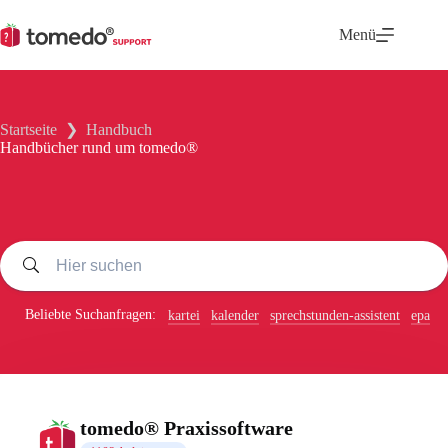
Zum
Inhalt
Menü
springen
Startseite
❯
Handbuch
Handbücher rund um tomedo®
Beliebte Suchanfragen:
kartei
kalender
sprechstunden-assistent
epa
tomedo® Praxissoftware