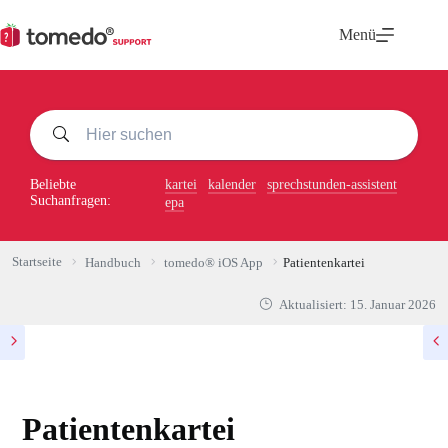
Zum
Inhalt
Menü
springen
Beliebte
kartei
kalender
sprechstunden-assistent
Suchanfragen:
epa
Startseite
Handbuch
tomedo® iOS App
Patientenkartei
Aktualisiert:
15. Januar 2026
Patientenkartei