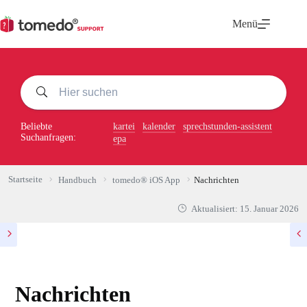
Zum
Inhalt
Menü
springen
Beliebte
kartei
kalender
sprechstunden-assistent
Suchanfragen:
epa
Startseite
Handbuch
tomedo® iOS App
Nachrichten
Aktualisiert:
15. Januar 2026
Nachrichten