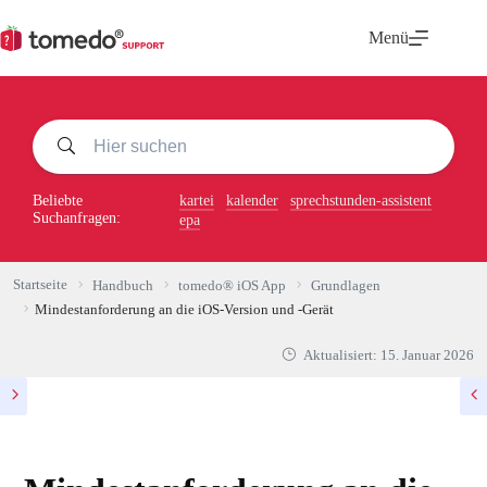
Zum
Inhalt
Menü
springen
Beliebte
kartei
kalender
sprechstunden-assistent
Suchanfragen:
epa
Startseite
Handbuch
tomedo® iOS App
Grundlagen
Mindestanforderung an die iOS-Version und -Gerät
Aktualisiert:
15. Januar 2026