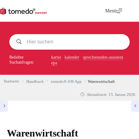
Zum
Inhalt
Menü
springen
Beliebte
kartei
kalender
sprechstunden-assistent
Suchanfragen:
epa
Startseite
Handbuch
tomedo® iOS App
Warenwirtschaft
Aktualisiert:
15. Januar 2026
Warenwirtschaft