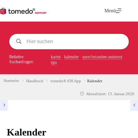
Zum
Inhalt
Menü
springen
Beliebte
kartei
kalender
sprechstunden-assistent
Suchanfragen:
epa
Startseite
Handbuch
tomedo® iOS App
Kalender
Aktualisiert:
15. Januar 2026
Kalender