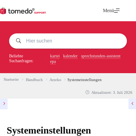
Zum
Inhalt
Menü
springen
Beliebte
kartei
kalender
sprechstunden-assistent
Suchanfragen:
epa
Startseite
Handbuch
Arzeko
Systemeinstellungen
Aktualisiert:
3. Juli 2026
Systemeinstellungen