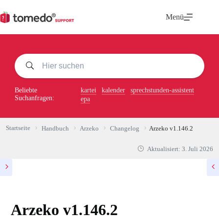
Zum
Inhalt
Menü
springen
Beliebte
kartei
kalender
sprechstunden-assistent
Suchanfragen:
epa
Startseite
Handbuch
Arzeko
Changelog
Arzeko v1.146.2
Aktualisiert:
3. Juli 2026
Arzeko v1.146.2