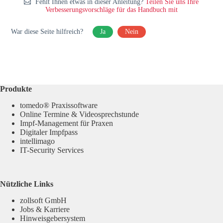
Fehlt Ihnen etwas in dieser Anleitung?
Teilen Sie uns Ihre
Verbesserungsvorschläge für das Handbuch mit
War diese Seite hilfreich?
Ja
Nein
Produkte
tomedo® Praxissoftware
Online Termine & Videosprechstunde
Impf-Management für Praxen
Digitaler Impfpass
intellimago
IT-Security Services
Nützliche Links
zollsoft GmbH
Jobs & Karriere
Hinweisgebersystem