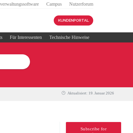
sverwaltungssoftware
Campus
Nutzerforum
KUNDENPORTAL
ts
Für Interessenten
Technische Hinweise
Aktualisiert:
19. Januar 2026
Subscribe for