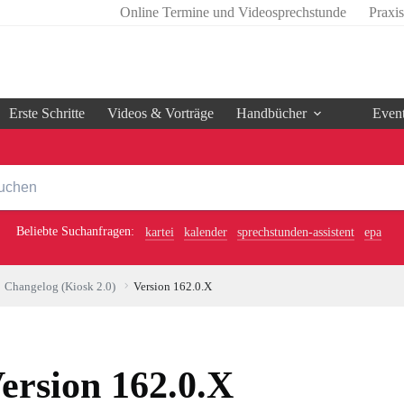
Online Termine und Videosprechstunde
Praxi
Erste Schritte
Videos & Vorträge
Handbücher
Even
Beliebte Suchanfragen:
kartei
kalender
sprechstunden-assistent
epa
Changelog (Kiosk 2.0)
Version 162.0.X
ersion 162.0.X