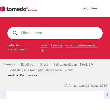
Zum
Inhalt
Menü
springen
Beliebte
kartei
kalender
sprechstunden-assistent
Suchanfragen:
epa
Startseite
Handbuch
Kiosk
Selbstanmeldung – Kiosk 2.0
Bedienung und Konfiguration des Kiosk-Clients
Ansicht: Konfigurator
Aktualisiert:
22. Januar 2026