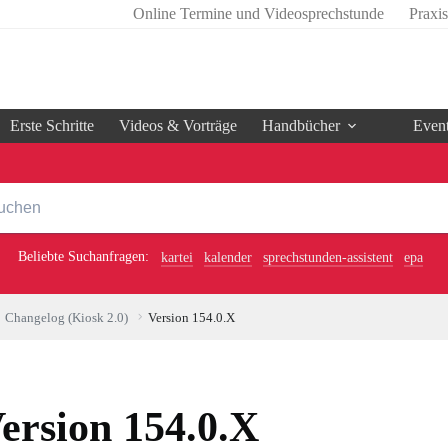
Online Termine und Videosprechstunde
Praxi
Erste Schritte
Videos & Vorträge
Handbücher
Even
Beliebte Suchanfragen:
kartei
kalender
sprechstunden-assistent
epa
Changelog (Kiosk 2.0)
Version 154.0.X
ersion 154.0.X