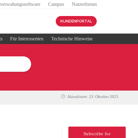
sverwaltungssoftware
Campus
Nutzerforum
KUNDENPORTAL
ts
Für Interessenten
Technische Hinweise
Aktualisiert:
23. Oktober 2025
Subscribe for