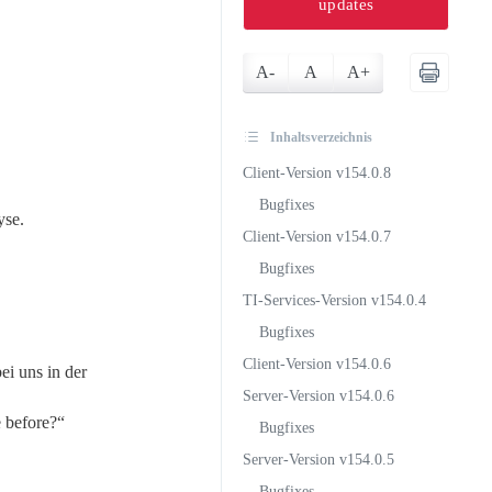
updates
A-
A
A+
Inhaltsverzeichnis
Client-Version v154.0.8
Bugfixes
yse.
Client-Version v154.0.7
Bugfixes
TI-Services-Version v154.0.4
Bugfixes
Client-Version v154.0.6
ei uns in der
Server-Version v154.0.6
e before?“
Bugfixes
Server-Version v154.0.5
Bugfixes