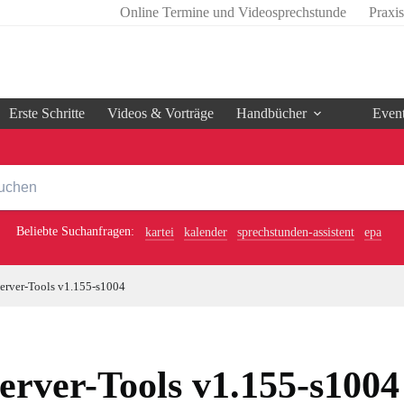
Online Termine und Videosprechstunde
Praxi
Erste Schritte
Videos & Vorträge
Handbücher
Even
Beliebte Suchanfragen:
kartei
kalender
sprechstunden-assistent
epa
erver-Tools v1.155-s1004
erver-Tools v1.155-s1004