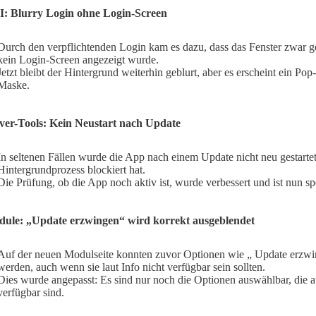
: Blurry Login ohne Login-Screen
Durch den verpflichtenden Login kam es dazu, dass das Fenster zwar g
kein Login-Screen angezeigt wurde.
Jetzt bleibt der Hintergrund weiterhin geblurt, aber es erscheint ein Pop
Maske.
ver-Tools: Kein Neustart nach Update
In seltenen Fällen wurde die App nach einem Update nicht neu gestartet
Hintergrundprozess blockiert hat.
Die Prüfung, ob die App noch aktiv ist, wurde verbessert und ist nun spe
ule: „Update erzwingen“ wird korrekt ausgeblendet
Auf der neuen Modulseite konnten zuvor Optionen wie „ Update erzw
werden, auch wenn sie laut Info nicht verfügbar sein sollten.
Dies wurde angepasst: Es sind nur noch die Optionen auswählbar, die a
verfügbar sind.