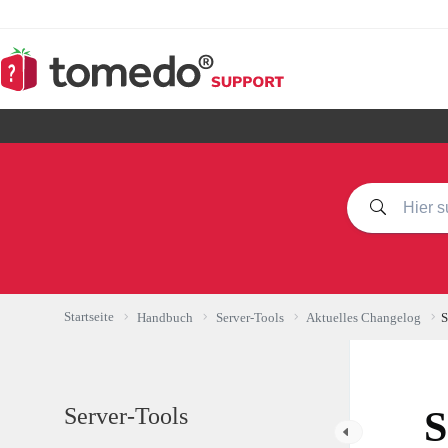
Zum
Inhalt
springen
Startseite
Handbuch
Server-Tools
Aktuelles Changelog
S
Server-Tools
S