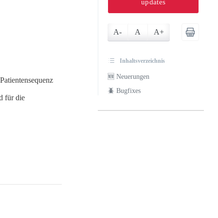
updates
A-
A
A+
Inhaltsverzeichnis
🆕 Neuerungen
 Patientensequenz
🪲 Bugfixes
d für die