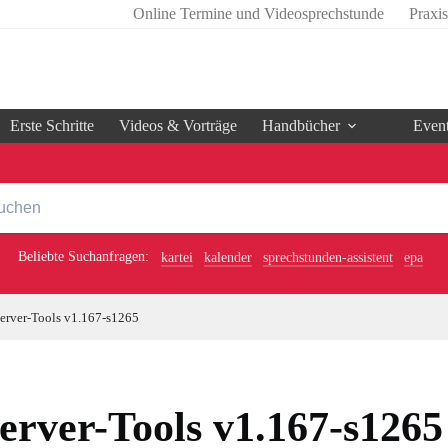
Online Termine und Videosprechstunde
Praxi
Erste Schritte
Videos & Vorträge
Handbücher
Even
Beliebte Suchanfragen:
kartei
kalender
sprechstunden-assistent
epa
erver-Tools v1.167-s1265
erver-Tools v1.167-s1265