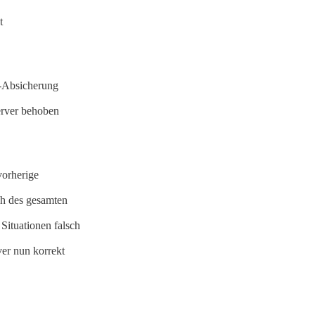
t
n-Absicherung
erver behoben
vorherige
ch des gesamten
Situationen falsch
er nun korrekt