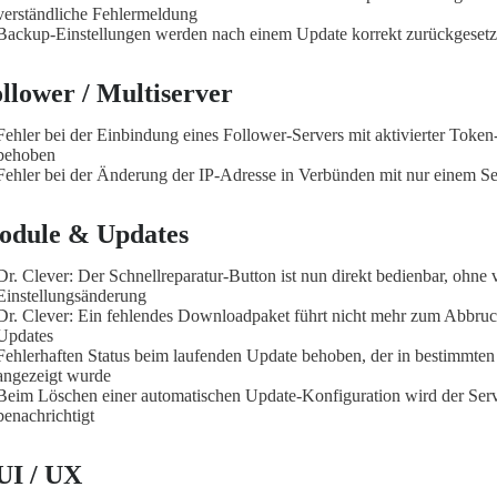
verständliche Fehlermeldung
Backup-Einstellungen werden nach einem Update korrekt zurückgesetz
llower / Multiserver
Fehler bei der Einbindung eines Follower-Servers mit aktivierter Toke
behoben
Fehler bei der Änderung der IP-Adresse in Verbünden mit nur einem S
odule & Updates
Dr. Clever: Der Schnellreparatur-Button ist nun direkt bedienbar, ohne 
Einstellungsänderung
Dr. Clever: Ein fehlendes Downloadpaket führt nicht mehr zum Abbru
Updates
Fehlerhaften Status beim laufenden Update behoben, der in bestimmten 
angezeigt wurde
Beim Löschen einer automatischen Update-Konfiguration wird der Serv
benachrichtigt
UI / UX