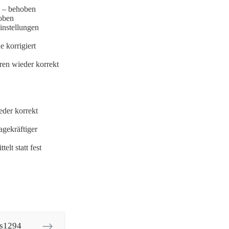
n – behoben
hoben
instellungen
 korrigiert
eren wieder korrekt
der korrekt
agekräftiger
lt statt fest
-s1294