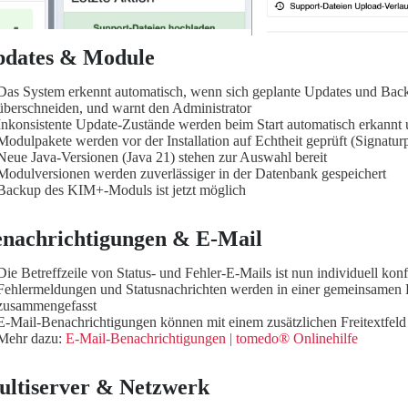
pdates & Module
Das System erkennt automatisch, wenn sich geplante Updates und Back
überschneiden, und warnt den Administrator
Inkonsistente Update-Zustände werden beim Start automatisch erkannt
Modulpakete werden vor der Installation auf Echtheit geprüft (Signatur
Neue Java-Versionen (Java 21) stehen zur Auswahl bereit
Modulversionen werden zuverlässiger in der Datenbank gespeichert
Backup des KIM+-Moduls ist jetzt möglich
nachrichtigungen & E-Mail
Die Betreffzeile von Status- und Fehler-E-Mails ist nun individuell konf
Fehlermeldungen und Statusnachrichten werden in einer gemeinsamen 
zusammengefasst
E-Mail-Benachrichtigungen können mit einem zusätzlichen Freitextfeld
Mehr dazu:
E-Mail-Benachrichtigungen | tomedo® Onlinehilfe
ltiserver & Netzwerk