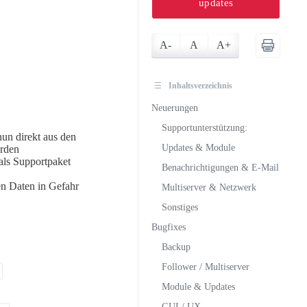
updates
A-
A
A+
Inhaltsverzeichnis
Neuerungen
Supportunterstützung:
un direkt aus den
Updates & Module
erden
ls Supportpaket
Benachrichtigungen & E-Mail
en Daten in Gefahr
Multiserver & Netzwerk
Sonstiges
Bugfixes
Backup
Follower / Multiserver
Module & Updates
GUI / UX