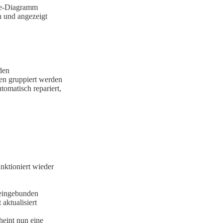
ine-Diagramm
n und angezeigt
den
n gruppiert werden
utomatisch repariert,
nktioniert wieder
 eingebunden
aktualisiert
eint nun eine