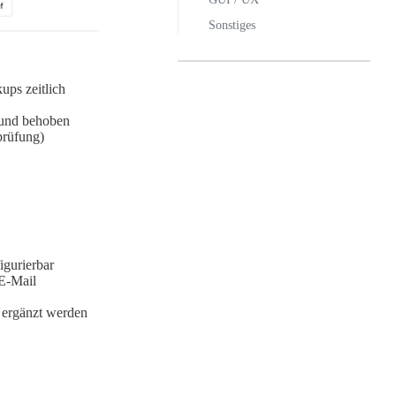
Sonstiges
ups zeitlich
 und behoben
prüfung)
igurierbar
E-Mail
 ergänzt werden