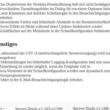
Das Deaktivieren der Worklist-Protokollierung ließ sich nicht bestätige
Verschiedene Darstellungsfehler im Dialog für erweiterte Optionen be
Leere Klammern und defekter Schieberegler in den Benachrichtigungse
behoben
Inkonsistente Farben und fehlerhafte Abstände in der Benutzeroberfläche
Hover-Effekt im Menü während eines Updates funktioniert wieder
Schaltflächen auf der Modulseite in der Schnellkonfiguration funktioni
nstiges
Ladezustand der USV (Unterbrechungsfreie Stromversorgung) wird wie
ausgelesen
Fehlermeldungen bei fehlerhafter Logging-Konfiguration sind nun auss
Anmeldung ist wieder möglich, wenn die Festplatte voll ist
Java-Versionen in der Schnellkonfiguration werden nun dynamisch ermitte
einzuprogrammieren
Fehler in der E-Mail-Benachrichtigungslogik behoben
Server-Tools v1.168
Server-Tools v1.165-s1209