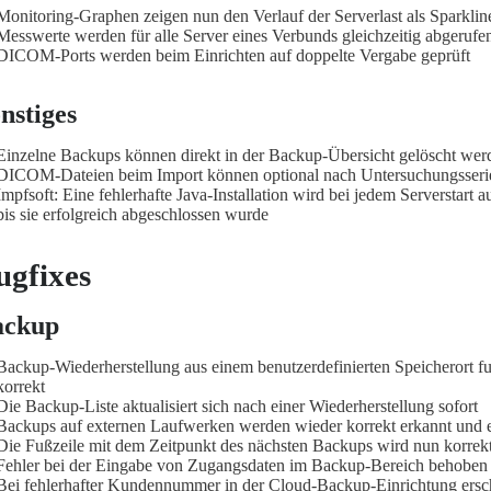
Monitoring-Graphen zeigen nun den Verlauf der Serverlast als Sparkl
Messwerte werden für alle Server eines Verbunds gleichzeitig abgerufe
DICOM-Ports werden beim Einrichten auf doppelte Vergabe geprüft
nstiges
Einzelne Backups können direkt in der Backup-Übersicht gelöscht wer
DICOM-Dateien beim Import können optional nach Untersuchungsserie
Impfsoft: Eine fehlerhafte Java-Installation wird bei jedem Serverstart a
bis sie erfolgreich abgeschlossen wurde
ugfixes
ackup
Backup-Wiederherstellung aus einem benutzerdefinierten Speicherort fu
korrekt
Die Backup-Liste aktualisiert sich nach einer Wiederherstellung sofort
Backups auf externen Laufwerken werden wieder korrekt erkannt und
Die Fußzeile mit dem Zeitpunkt des nächsten Backups wird nun korrekt 
Fehler bei der Eingabe von Zugangsdaten im Backup-Bereich behoben
Bei fehlerhafter Kundennummer in der Cloud-Backup-Einrichtung ersch