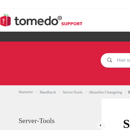
Zum
Inhalt
springen
Startseite
Handbuch
Server-Tools
Aktuelles Changelog
S
Server-Tools
S