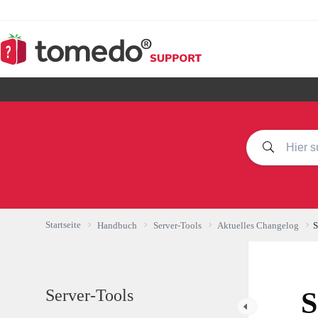
Zum
Inhalt
springen
Startseite
Handbuch
Server-Tools
Aktuelles Changelog
S
Server-Tools
S