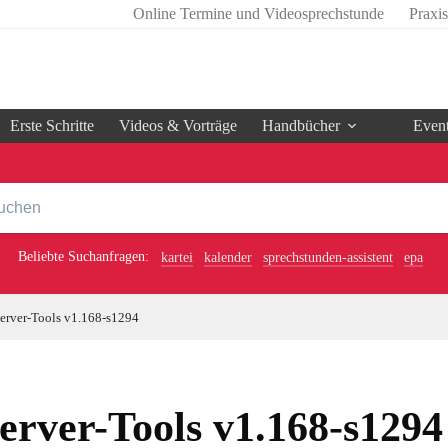
Online Termine und Videosprechstunde
Praxi
Erste Schritte
Videos & Vorträge
Handbücher
Even
Beliebte Suchanfragen:
kartei
kalender
sprechstunden-assistent
epa
erver-Tools v1.168-s1294
erver-Tools v1.168-s1294