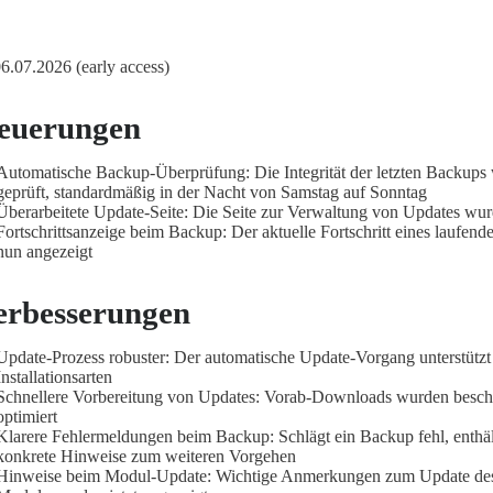
 06.07.2026 (early access)
euerungen
Automatische Backup-Überprüfung: Die Integrität der letzten Backups 
geprüft, standardmäßig in der Nacht von Samstag auf Sonntag
Überarbeitete Update-Seite: Die Seite zur Verwaltung von Updates wurd
Fortschrittsanzeige beim Backup: Der aktuelle Fortschritt eines laufen
nun angezeigt
erbesserungen
Update-Prozess robuster: Der automatische Update-Vorgang unterstützt
Installationsarten
Schnellere Vorbereitung von Updates: Vorab-Downloads wurden besch
optimiert
Klarere Fehlermeldungen beim Backup: Schlägt ein Backup fehl, enthä
konkrete Hinweise zum weiteren Vorgehen
Hinweise beim Modul-Update: Wichtige Anmerkungen zum Update de