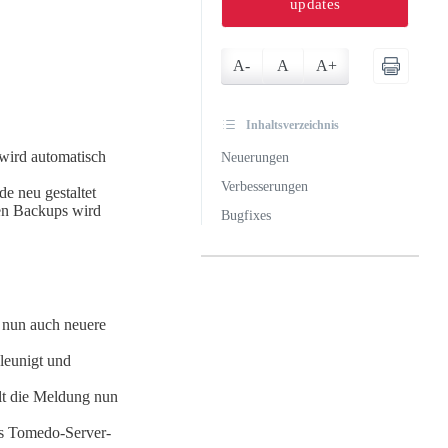
updates
A-
A
A+
Inhaltsverzeichnis
wird automatisch
Neuerungen
Verbesserungen
e neu gestaltet
den Backups wird
Bugfixes
 nun auch neuere
leunigt und
lt die Meldung nun
s Tomedo-Server-