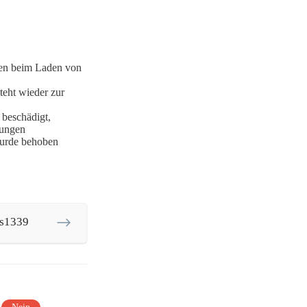
nen beim Laden von
eht wieder zur
beschädigt,
lungen
urde behoben
-s1339