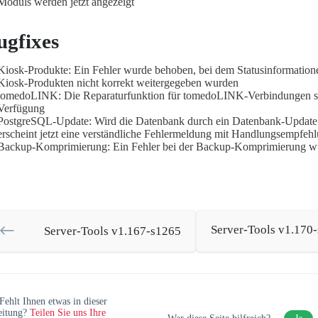
Moduls werden jetzt angezeigt
ugfixes
Kiosk-Produkte: Ein Fehler wurde behoben, bei dem Statusinformatio
Kiosk-Produkten nicht korrekt weitergegeben wurden
tomedoLINK: Die Reparaturfunktion für tomedoLINK-Verbindungen st
Verfügung
PostgreSQL-Update: Wird die Datenbank durch ein Datenbank-Update 
erscheint jetzt eine verständliche Fehlermeldung mit Handlungsempfeh
Backup-Komprimierung: Ein Fehler bei der Backup-Komprimierung w
Server-Tools v1.170
Server-Tools v1.167-s1265
Fehlt Ihnen etwas in dieser
eitung?
Teilen Sie uns Ihre