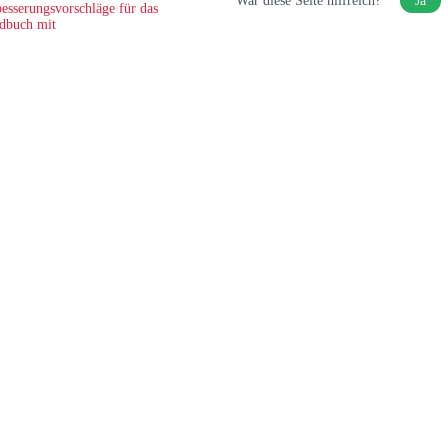
War diese Seite hilfreich?
Ja
esserungsvorschläge für das
dbuch mit