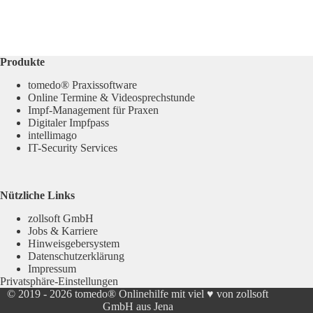
Produkte
tomedo® Praxissoftware
Online Termine & Videosprechstunde
Impf-Management für Praxen
Digitaler Impfpass
intellimago
IT-Security Services
Nützliche Links
zollsoft GmbH
Jobs & Karriere
Hinweisgebersystem
Datenschutzerklärung
Impressum
Privatsphäre-Einstellungen
© 2019 - 2026
tomedo® Onlinehilfe
mit viel ♥ von zollsoft
GmbH aus Jena