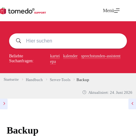
Zum
Inhalt
Menü
springen
Beliebte
kartei
kalender
sprechstunden-assistent
Suchanfragen:
epa
Startseite
Handbuch
Server-Tools
Backup
Aktualisiert:
24. Juni 2026
Backup