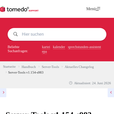
Zum
Inhalt
Menü
springen
Beliebte
kartei
kalender
sprechstunden-assistent
Suchanfragen:
epa
Startseite
Handbuch
Server-Tools
Aktuelles Changelog
Server-Tools v1.154-s983
Aktualisiert:
24. Juni 2026