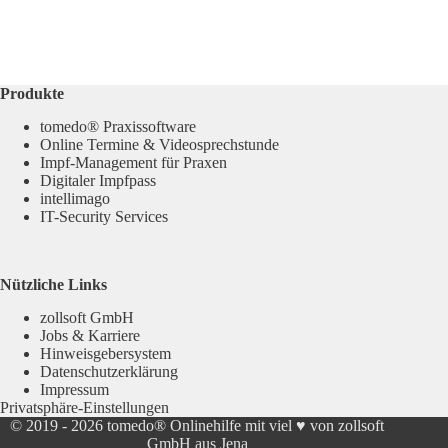
Produkte
tomedo® Praxissoftware
Online Termine & Videosprechstunde
Impf-Management für Praxen
Digitaler Impfpass
intellimago
IT-Security Services
Nützliche Links
zollsoft GmbH
Jobs & Karriere
Hinweisgebersystem
Datenschutzerklärung
Impressum
Privatsphäre-Einstellungen
© 2019 - 2026
tomedo® Onlinehilfe
mit viel ♥ von zollsoft
GmbH aus Jena