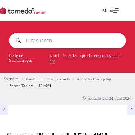
Zum
Inhalt
Menü
springen
Beliebte
kartei
kalender
sprechstunden-assistent
Suchanfragen:
epa
Startseite
Handbuch
Server-Tools
Aktuelles Changelog
Server-Tools v1.152-s961
Aktualisiert:
24. Juni 2026