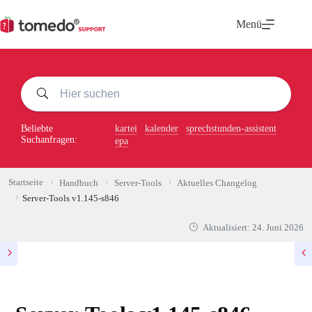
Zum
Inhalt
Menü
springen
Beliebte
kartei
kalender
sprechstunden-assistent
Suchanfragen:
epa
Startseite
Handbuch
Server-Tools
Aktuelles Changelog
Server-Tools v1.145-s846
Aktualisiert:
24. Juni 2026