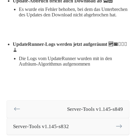
Update-Abbruch bricht auch Download ab 🙅🏻
Es wurde ein Fehler behoben, bei dem das Unterbrechen
des Updates den Download nicht abgebrochen hat.
UpdateRunner-Logs werden jetzt aufgeräumt 🆙📅🏃🏽‍♀️
🧹
Die Logs vom UpdateRunner wurden mit in den
Aufräum-Algorithmus aufgenommen
Server-Tools v1.145-s849
Server-Tools v1.145-s832