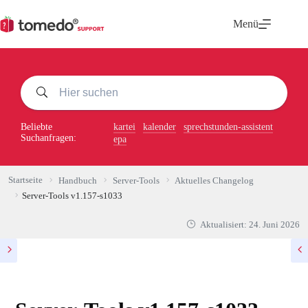
Zum
Inhalt
Menü
springen
Beliebte
kartei
kalender
sprechstunden-assistent
Suchanfragen:
epa
Startseite
Handbuch
Server-Tools
Aktuelles Changelog
Server-Tools v1.157-s1033
Aktualisiert:
24. Juni 2026