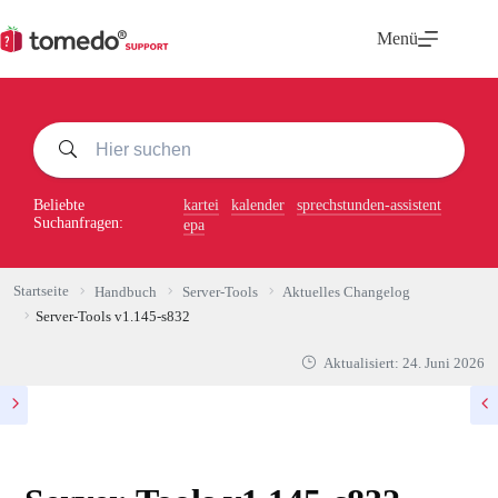
Zum
Inhalt
Menü
springen
Beliebte
kartei
kalender
sprechstunden-assistent
Suchanfragen:
epa
Startseite
Handbuch
Server-Tools
Aktuelles Changelog
Server-Tools v1.145-s832
Aktualisiert:
24. Juni 2026