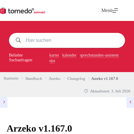
Zum
Inhalt
Menü
springen
Beliebte
kartei
kalender
sprechstunden-assistent
Suchanfragen:
epa
Startseite
Handbuch
Arzeko
Changelog
Arzeko v1.167.0
Aktualisiert:
3. Juli 2026
Arzeko v1.167.0