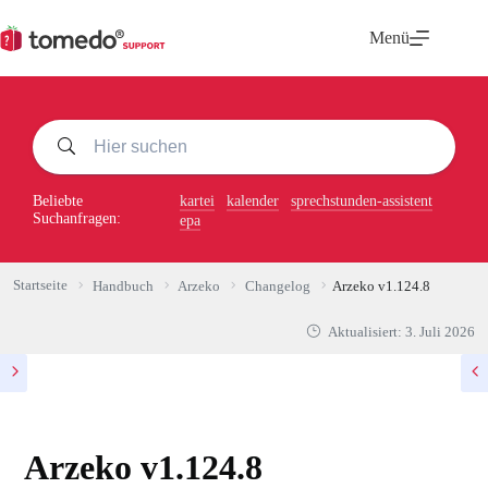
Zum
Inhalt
Menü
springen
Beliebte
kartei
kalender
sprechstunden-assistent
Suchanfragen:
epa
Startseite
Handbuch
Arzeko
Changelog
Arzeko v1.124.8
Aktualisiert:
3. Juli 2026
Arzeko v1.124.8