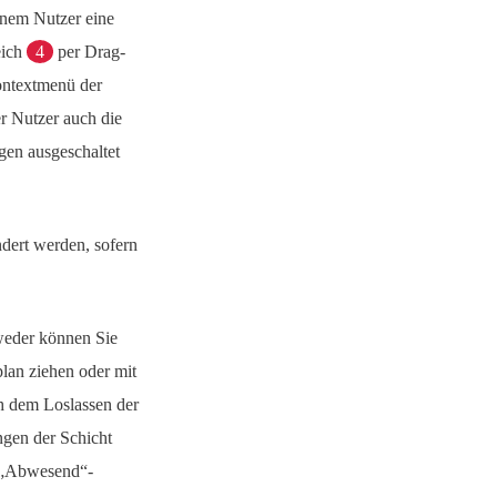
inem Nutzer eine
eich
4
per Drag-
Kontextmenü der
r Nutzer auch die
gen ausgeschaltet
dert werden, sofern
tweder können Sie
lan ziehen oder mit
ch dem Loslassen der
ngen der Schicht
n „Abwesend“-