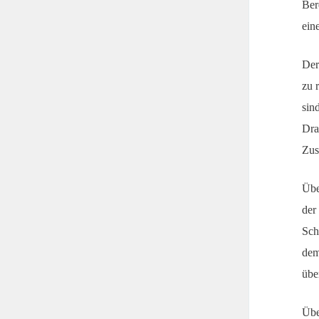
Ber
ein
De
zu 
sin
Dra
Zus
Übe
der
Sch
dem
übe
Übe