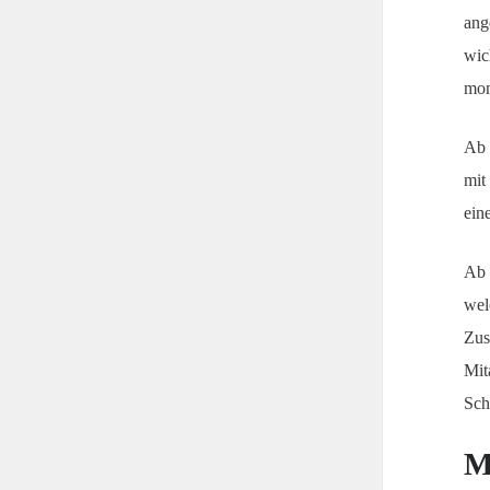
ang
wic
mom
Ab 
mit
ein
Ab 
wel
Zus
Mit
Sch
M