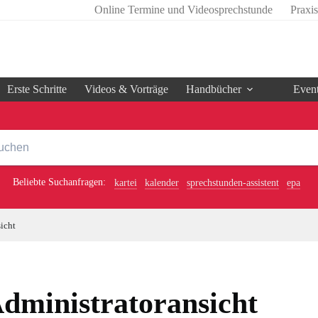
Online Termine und Videosprechstunde
Praxi
Erste Schritte
Videos & Vorträge
Handbücher
Even
Beliebte Suchanfragen:
kartei
kalender
sprechstunden-assistent
epa
icht
dministratoransicht