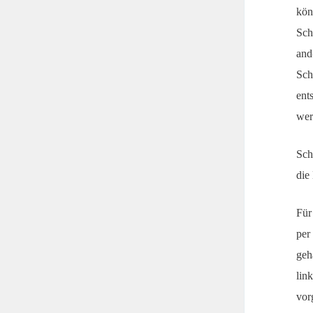
kön
Sch
and
Sch
ent
wer
Sch
die
Für
per
geh
lin
vor