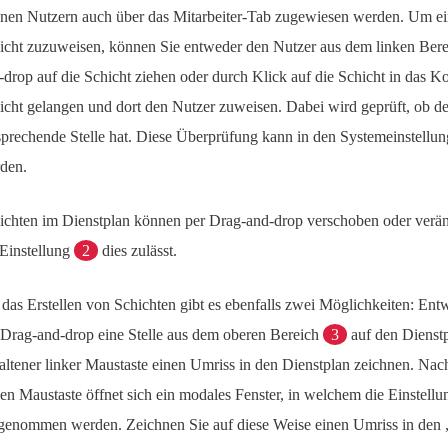
nen Nutzern auch über das Mitarbeiter-Tab zugewiesen werden. Um e
icht zuzuweisen, können Sie entweder den Nutzer aus dem linken Ber
-drop auf die Schicht ziehen oder durch Klick auf die Schicht in das 
icht gelangen und dort den Nutzer zuweisen. Dabei wird geprüft, ob de
sprechende Stelle hat. Diese Überprüfung kann in den Systemeinstellun
den.
ichten im Dienstplan können per Drag-and-drop verschoben oder verän
 Einstellung
2
dies zulässt.
 das Erstellen von Schichten gibt es ebenfalls zwei Möglichkeiten: En
 Drag-and-drop eine Stelle aus dem oberen Bereich
3
auf den Dienstp
altener linker Maustaste einen Umriss in den Dienstplan zeichnen. Na
ken Maustaste öffnet sich ein modales Fenster, in welchem die Einstellu
genommen werden. Zeichnen Sie auf diese Weise einen Umriss in de