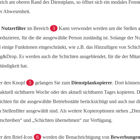
eich am oberen Rand des Dienstplans, so öffnet sich ein modales Fenst
er Abwesenheit.
r
Nutzerfilter
im Bereich
3
Kann verwendet werden um die Stellen a
reduzieren, für die die ausgewählte Person zuständig ist. Solange der Nutz
d einige Funktionen eingeschränkt, wie z.B. das Hinzufügen von Schic
g&Drop. Es werden auch die Schichten ausgeblendet, für die der Mitar
tändigkeit hat.
r den Knopf
5
gelangen Sie zum
Dienstplankopierer
. Dort können
 aktuell sichtbaren Woche oder des aktuell sichtbaren Tages kopieren. 
ichten für die ausgewählte Betriebsstätte berücksichtigt und auch nur die
 Stellenfilter ausgewählt sind. Als weitere Kopieroptionen stehen „Die
rschreiben“ und „Schichten übernehmen“ zur Verfügung.
r den Brief-Icon
6
werden die Benachrichtigung von
Bewerbunge