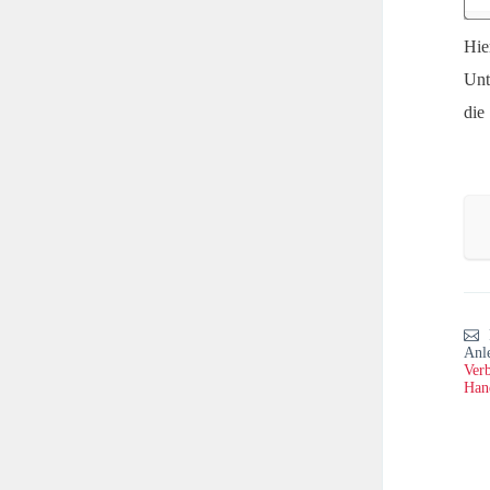
Hie
Unt
die
Anl
Verb
Han