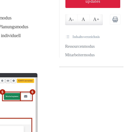
updates
smodus
A-
A
A+
m Planungsmodus
 individuell
Inhaltsverzeichnis
Ressourcenmodus
Mitarbeitermodus