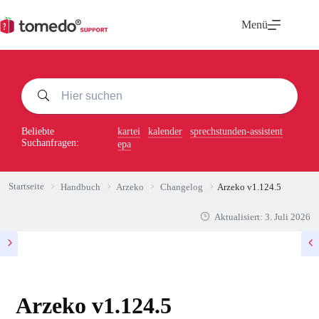
Zum
Inhalt
Menü
springen
Beliebte
kartei
kalender
sprechstunden-assistent
Suchanfragen:
epa
Startseite
Handbuch
Arzeko
Changelog
Arzeko v1.124.5
Aktualisiert:
3. Juli 2026
Arzeko v1.124.5