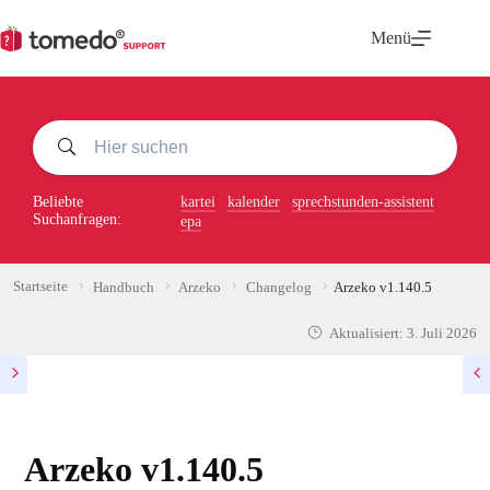
Zum
Inhalt
Menü
springen
Beliebte
kartei
kalender
sprechstunden-assistent
Suchanfragen:
epa
Startseite
Handbuch
Arzeko
Changelog
Arzeko v1.140.5
Aktualisiert:
3. Juli 2026
Arzeko v1.140.5