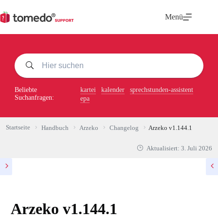
Zum
Inhalt
Menü
springen
Beliebte
kartei
kalender
sprechstunden-assistent
Suchanfragen:
epa
Startseite
Handbuch
Arzeko
Changelog
Arzeko v1.144.1
Aktualisiert:
3. Juli 2026
Arzeko v1.144.1