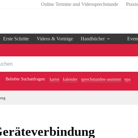
Online Termine und Videosprechstunde
Praxi
Erste Schritte
Videos & Vorträge
Handbücher
Even
Beliebte Suchanfragen:
kartei
kalender
sprechstunden-assistent
epa
ung
eräteverbindung