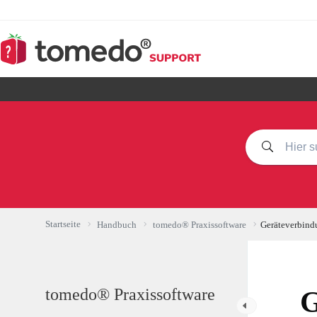
Zum
Inhalt
springen
Startseite
Handbuch
tomedo® Praxissoftware
Geräteverbind
tomedo® Praxissoftware
G