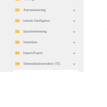
Automatisierung
tomedo Intelligence
Spracherkennung
Statistiken
Import/Export
Telematikinfrastruktur (TI)
Geräteverbindung
Drucker und Scanner
Serielle Geräteverwaltung
Waren