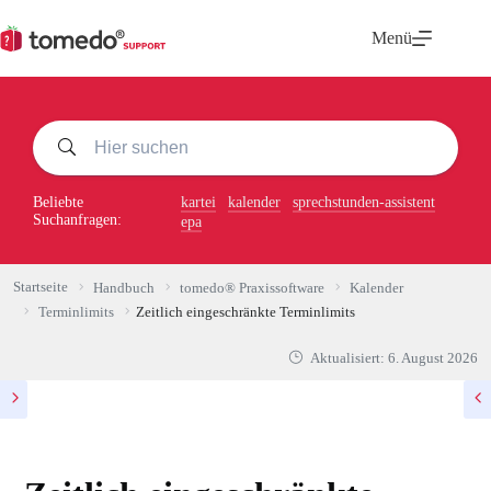
Zum
Inhalt
Menü
springen
Beliebte
kartei
kalender
sprechstunden-assistent
Suchanfragen:
epa
Startseite
Handbuch
tomedo® Praxissoftware
Kalender
Terminlimits
Zeitlich eingeschränkte Terminlimits
Aktualisiert:
6. August 2026