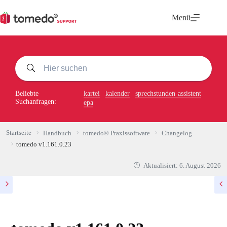
Zum
Inhalt
Menü
springen
Beliebte
kartei
kalender
sprechstunden-assistent
Suchanfragen:
epa
Startseite
Handbuch
tomedo® Praxissoftware
Changelog
tomedo v1.161.0.23
Aktualisiert:
6. August 2026