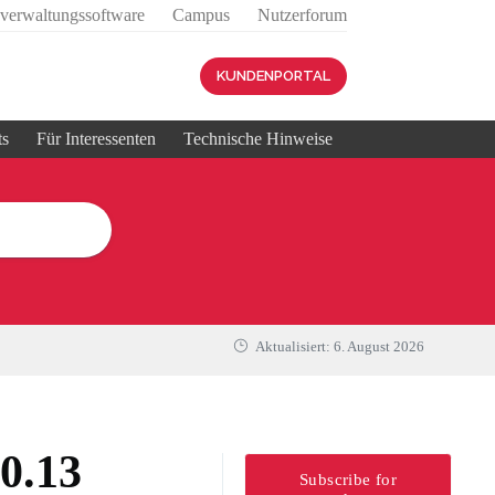
sverwaltungssoftware
Campus
Nutzerforum
KUNDENPORTAL
ts
Für Interessenten
Technische Hinweise
Aktualisiert:
6. August 2026
0.13
Subscribe for