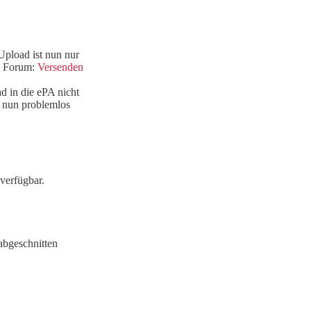
pload ist nun nur
im Forum:
Versenden
d in die ePA nicht
 nun problemlos
verfügbar.
abgeschnitten