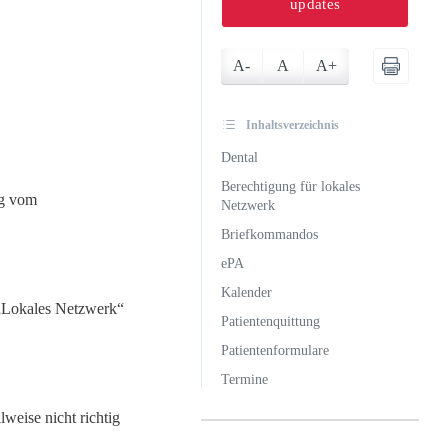
updates
A-
A
A+
Inhaltsverzeichnis
Dental
Berechtigung für lokales
ig vom
Netzwerk
Briefkommandos
ePA
Kalender
 „Lokales Netzwerk“
Patientenquittung
Patientenformulare
Termine
weise nicht richtig