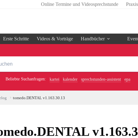
Online Termine und Videosprechstunde
Praxi
Erste Schritte
Videos & Vorträge
Handbücher
Even
Beliebte Suchanfragen:
kartei
kalender
sprechstunden-assistent
epa
elog
tomedo.DENTAL v1.163.30.13
omedo.DENTAL v1.163.3