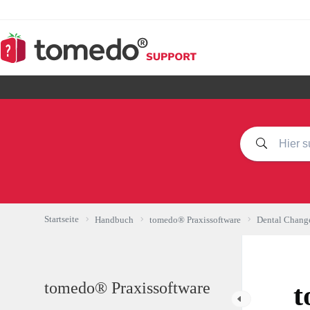
Zum
Inhalt
springen
Startseite
Handbuch
tomedo® Praxissoftware
Dental Chang
tomedo® Praxissoftware
t