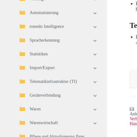
Automatisierung
T
tomedo Intelligence
Spracherkennung
Statistiken
Import/Export
Telematikinfrastruktur (TI)
Geräteverbindung
Waren
Anl
Verb
Warenwirtschaft
Han
Pflege und Aktualisierung Ihrer