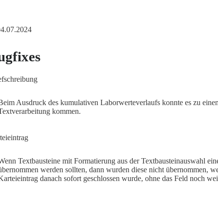
 04.07.2024
ugfixes
efschreibung
Beim Ausdruck des kumulativen Laborwerteverlaufs konnte es zu einem
Textverarbeitung kommen.
teieintrag
Wenn Textbausteine mit Formatierung aus der Textbausteinauswahl eine
übernommen werden sollten, dann wurden diese nicht übernommen, w
Karteieintrag danach sofort geschlossen wurde, ohne das Feld noch weit