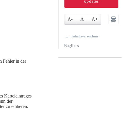
updates
A-
A
A+
Inhaltsverzeichnis
Bugfixes
 Fehler in der
s Karteieintrages
enn der
er zu editieren.