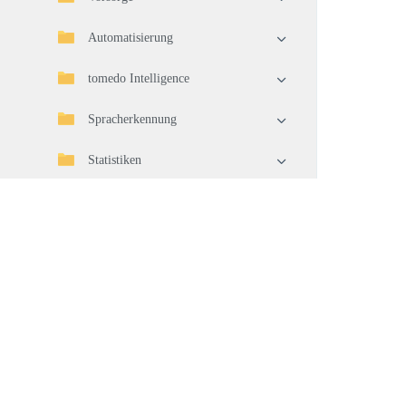
Automatisierung
tomedo Intelligence
Spracherkennung
Statistiken
Import/Export
Telematikinfrastruktur (TI)
Geräteverbindung
Waren
Warenwirtschaft
Pflege und Aktualisierung Ihrer