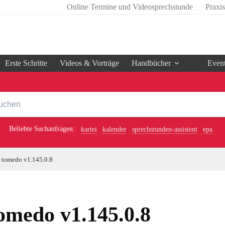
Online Termine und Videosprechstunde
Praxi
Erste Schritte
Videos & Vorträge
Handbücher
Even
Beliebte Suchanfragen:
kartei
kalender
sprechstunden-assistent
epa
tomedo v1.145.0.8
omedo v1.145.0.8