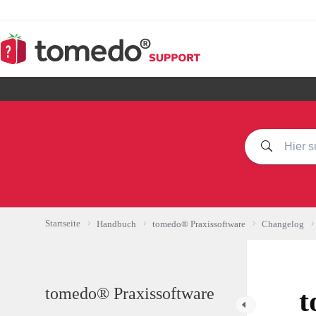
Zum
Inhalt
springen
Startseite
Handbuch
tomedo® Praxissoftware
Changelog
tomedo® Praxissoftware
t