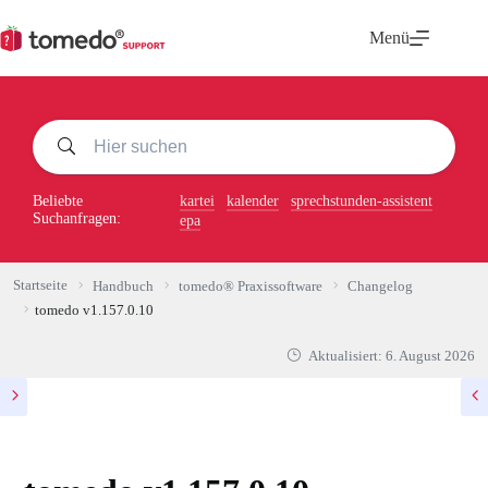
Zum
Inhalt
Menü
springen
Beliebte
kartei
kalender
sprechstunden-assistent
Suchanfragen:
epa
Startseite
Handbuch
tomedo® Praxissoftware
Changelog
tomedo v1.157.0.10
Aktualisiert:
6. August 2026