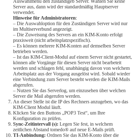
Auswahlmenü den zuständigeb Server. Wählen Sie keine
Server aus, dann wird der standardmäßig Hauptserver
verwendet.
Hinweise für Administratoren
:
– Die Auswahloption für den Zuständigen Server wird nur
im Multiserverbund angezeigt.
– Die Zuweisung des Servers an ein KIM-Konto erfolgt
praxisweit (nicht arbeitsplatzspezifisch).
– Es können mehrere KIM-Konten auf demselben Server
betrieben werden.
– Ist das KIM-Client-Modul auf einem Server nicht gestartet,
können alle Vorgänge für diesen Server nicht bearbeteit
werden und schlagen fehl, unabhängig davon von welchem
Arbeitsplatz aus der Vorgang ausgelöst wird. Sobald wieder
eine Verbindung zum Server besteht werden die KIM-Mails
abgerufen.
– Nutzen Sie das Serverlog, um einzusehen über welchen
Server die Mail abgerufen werden.
An dieser Stelle ist die IP des Rechners anzugeben, wo das
KIM-Client Modul läuft.
Klicken Sie den Buttons „POP3 Test“, um Ihre
Konfiguration zu prüfen.
Sync-Zeitintervall (s):
Legen Sie fest, in welchem
zeitlichen Abstand tomedo® auf neue E-Mails prüft.
TI-Anbindung:
Ordnen Sie das KIM-Konto über die