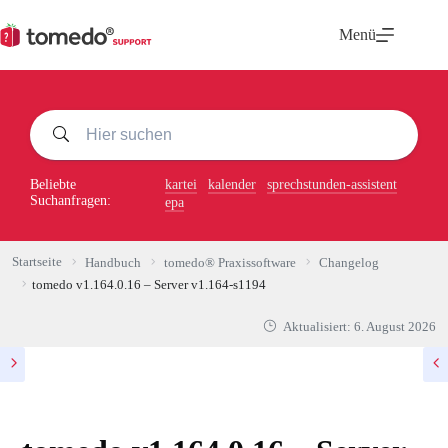
Zum
Inhalt
Menü
springen
Beliebte
kartei
kalender
sprechstunden-assistent
Suchanfragen:
epa
Startseite
Handbuch
tomedo® Praxissoftware
Changelog
tomedo v1.164.0.16 – Server v1.164-s1194
Aktualisiert:
6. August 2026