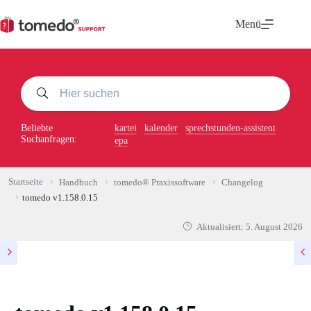
Zum
Inhalt
Menü
springen
Beliebte
kartei
kalender
sprechstunden-assistent
Suchanfragen:
epa
Startseite
Handbuch
tomedo® Praxissoftware
Changelog
tomedo v1.158.0.15
Aktualisiert:
5. August 2026