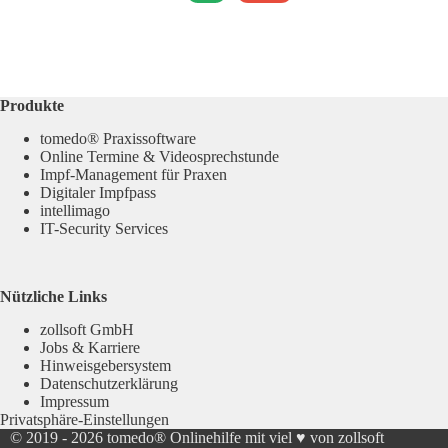
Produkte
tomedo® Praxissoftware
Online Termine & Videosprechstunde
Impf-Management für Praxen
Digitaler Impfpass
intellimago
IT-Security Services
Nützliche Links
zollsoft GmbH
Jobs & Karriere
Hinweisgebersystem
Datenschutzerklärung
Impressum
Privatsphäre-Einstellungen
© 2019 - 2026
tomedo® Onlinehilfe
mit viel ♥ von zollsoft