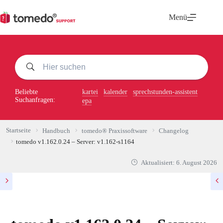
Zum
Inhalt
Menü
springen
Beliebte
kartei
kalender
sprechstunden-assistent
Suchanfragen:
epa
Startseite
Handbuch
tomedo® Praxissoftware
Changelog
tomedo v1.162.0.24 – Server: v1.162-s1164
Aktualisiert:
6. August 2026