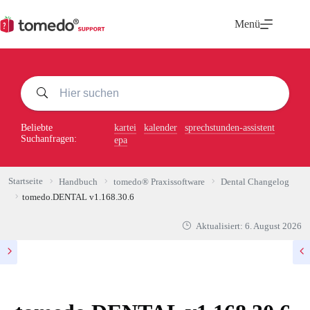
Zum
Inhalt
Menü
springen
Beliebte
kartei
kalender
sprechstunden-assistent
Suchanfragen:
epa
Startseite
Handbuch
tomedo® Praxissoftware
Dental Changelog
tomedo.DENTAL v1.168.30.6
Aktualisiert:
6. August 2026