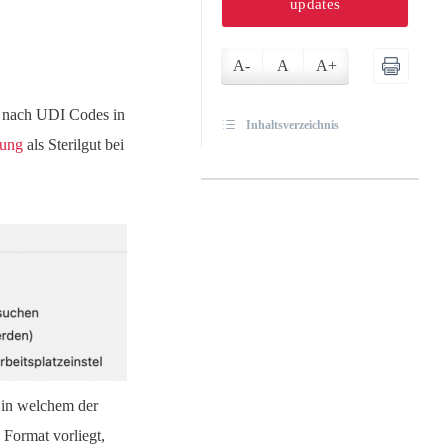
updates
A-
A
A+
 nach UDI Codes in
Inhaltsverzeichnis
tung
als Sterilgut bei
 in welchem der
 Format vorliegt,