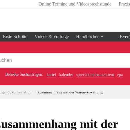
Online Termine und Videosprechstunde
Praxi
Erste Schritte
Videos & Vorträge
Handbücher
Even
Beliebte Suchanfragen:
kartei
kalender
sprechstunden-assistent
epa
rgendokumentation
Zusammenhang mit der Warenverwaltung
usammenhang mit der