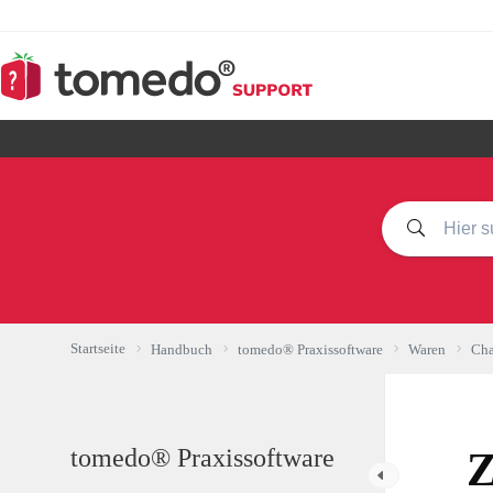
Zum
Inhalt
springen
Startseite
Handbuch
tomedo® Praxissoftware
Waren
Cha
tomedo® Praxissoftware
Z