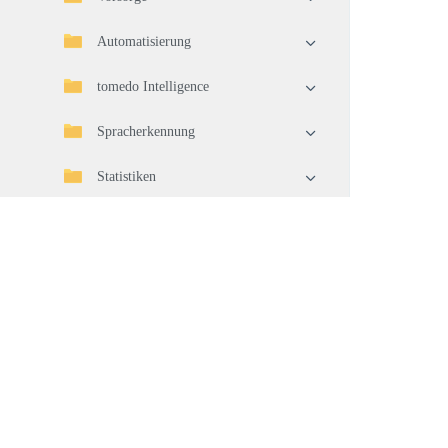
Automatisierung
tomedo Intelligence
Spracherkennung
Statistiken
Import/Export
Telematikinfrastruktur (TI)
Geräteverbindung
Waren
Warenwirtschaft
Pflege und Aktualisierung Ihrer