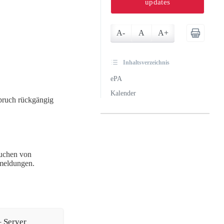
updates
A-
A
A+
Inhaltsverzeichnis
ePA
Kalender
spruch rückgängig
uchen von
rmeldungen.
 Server