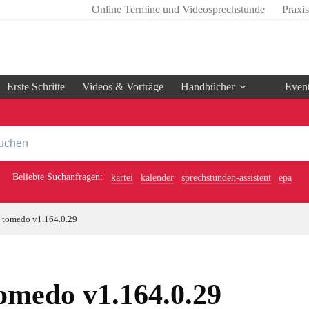
Online Termine und Videosprechstunde
Praxi
Erste Schritte
Videos & Vorträge
Handbücher
Even
Beliebte Suchanfragen:
kartei
kalender
sprechstunden-assistent
epa
tomedo v1.164.0.29
omedo v1.164.0.29