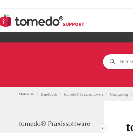
Zum
Inhalt
springen
Startseite
Handbuch
tomedo® Praxissoftware
Changelog
tomedo® Praxissoftware
t