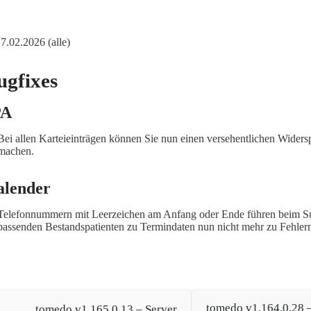
27.02.2026 (alle)
ugfixes
PA
Bei allen Karteieinträgen können Sie nun einen versehentlichen Wider
machen.
alender
Telefonnummern mit Leerzeichen am Anfang oder Ende führen beim S
passenden Bestandspatienten zu Termindaten nun nicht mehr zu Fehle
tomedo v1.164.0.28 –
tomedo v1.165.0.13 – Server