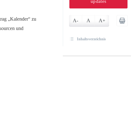
updates
rag „Kalender“ zu
A-
A
A+
ssourcen und
Inhaltsverzeichnis