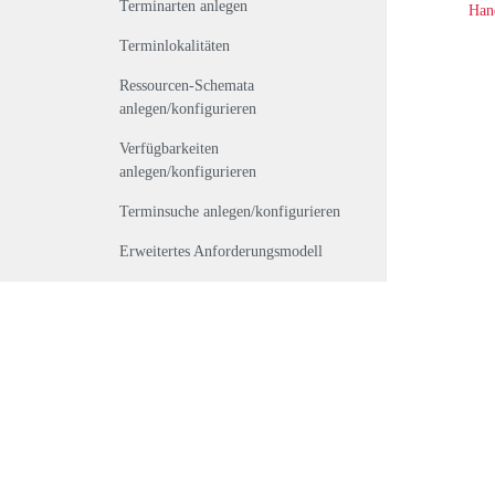
Terminarten anlegen
Han
Terminlokalitäten
Ressourcen-Schemata
anlegen/konfigurieren
Verfügbarkeiten
anlegen/konfigurieren
Terminsuche anlegen/konfigurieren
Erweitertes Anforderungsmodell
Kettenterminsuche
anlegen/konfigurieren
Übernachtungen und OP-
Karteineinträge in der Terminsuche
Kalenderlayout konfigurieren
Termine und Rechte