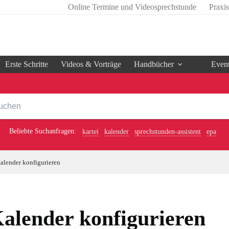
Online Termine und Videosprechstunde
Praxi
Erste Schritte
Videos & Vorträge
Handbücher
Even
Beliebte Suchanfragen:
kartei
kalender
sprechstunden-assistent
epa
alender konfigurieren
alender konfigurieren