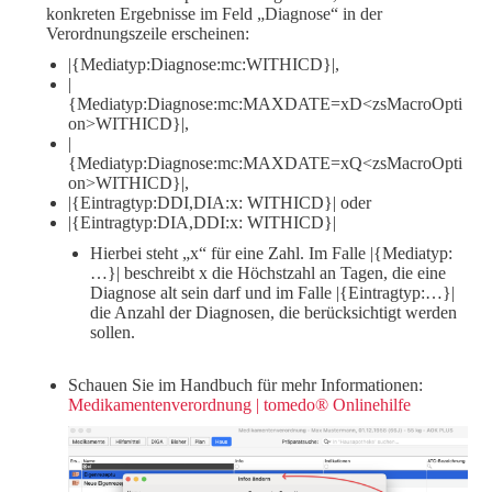
konkreten Ergebnisse im Feld „Diagnose“ in der
Verordnungszeile erscheinen:
|{Mediatyp:Diagnose:mc:WITHICD}|,
|
{Mediatyp:Diagnose:mc:MAXDATE=xD<zsMacroOpti
on>WITHICD}|,
|
{Mediatyp:Diagnose:mc:MAXDATE=xQ<zsMacroOpti
on>WITHICD}|,
|{Eintragtyp:DDI,DIA:x: WITHICD}| oder
|{Eintragtyp:DIA,DDI:x: WITHICD}|
Hierbei steht „x“ für eine Zahl. Im Falle |{Mediatyp:
…}| beschreibt x die Höchstzahl an Tagen, die eine
Diagnose alt sein darf und im Falle |{Eintragtyp:…}|
die Anzahl der Diagnosen, die berücksichtigt werden
sollen.
Schauen Sie im Handbuch für mehr Informationen:
Medikamentenverordnung | tomedo® Onlinehilfe