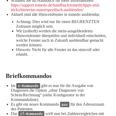
Schauen Sie im Handbuch für mehr Informationen
https://support.tomedo.de/handbuch/tomedo/tipps-und-
tricks/hinweise-nutzerspezifisch-ausblenden/
Aktuell sind alle Hinweisfenster in tomedo ausblendar.
Achtung: Dies wird nur für einen BEGRENZTEN
Zeitraum möglich sein.
Wir (zollsoft) werden die meist-ausgeblendeten
Hinweisfenster überprüfen und individuell entscheiden,
welche Fenster auch in Zukunft ausblendbar gemacht
werden können.
Hinweis: Nicht für alle Fenster ist das sinnvoll oder
erlaubt.
Briefkommandos
Im
gibt es nun für die Ausgabe von
x-Kommando
Diagnosen die Option „ohne Diagnosen von
Schein/Rechnung“ (siehe Konfigurator in der
Kommandoliste).
Es gibt ein neues Kommando
für den Adresszusatz
paz
des Patienten.
Das
wirft nun bei Zahlenvergleichen mit
if-Kommando