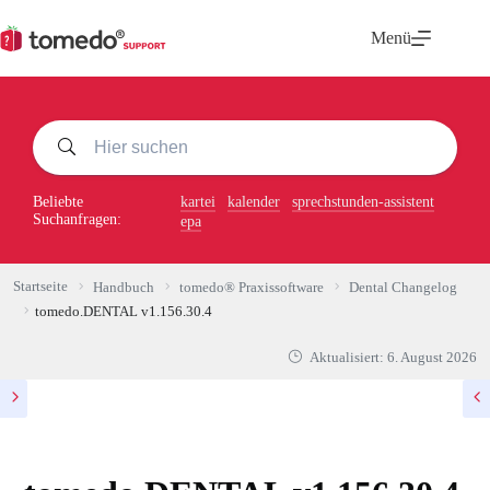
Zum
Inhalt
Menü
springen
Beliebte
kartei
kalender
sprechstunden-assistent
Suchanfragen:
epa
Startseite
Handbuch
tomedo® Praxissoftware
Dental Changelog
tomedo.DENTAL v1.156.30.4
Aktualisiert:
6. August 2026