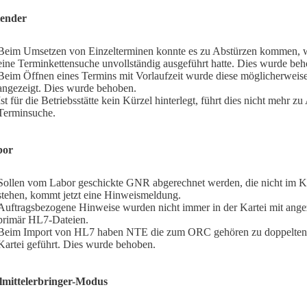
ender
Beim Umsetzen von Einzelterminen konnte es zu Abstürzen kommen,
eine Terminkettensuche unvollständig ausgeführt hatte. Dies wurde be
Beim Öffnen eines Termins mit Vorlaufzeit wurde diese möglicherweise
angezeigt. Dies wurde behoben.
Ist für die Betriebsstätte kein Kürzel hinterlegt, führt dies nicht mehr z
Terminsuche.
bor
Sollen vom Labor geschickte GNR abgerechnet werden, die nicht im K
stehen, kommt jetzt eine Hinweismeldung.
Auftragsbezogene Hinweise wurden nicht immer in der Kartei mit angez
primär HL7-Dateien.
Beim Import von HL7 haben NTE die zum ORC gehören zu doppelten 
Kartei geführt. Dies wurde behoben.
lmittelerbringer-Modus