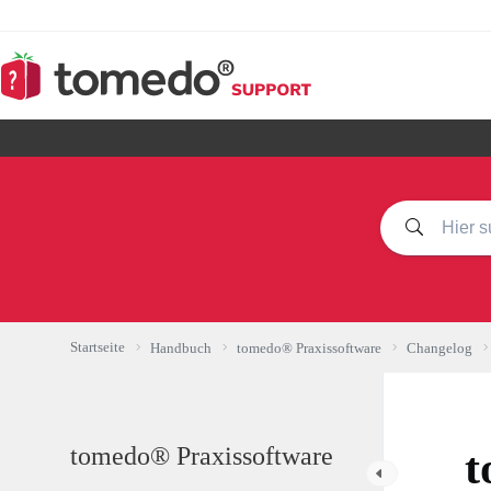
Zum
Inhalt
springen
Startseite
Handbuch
tomedo® Praxissoftware
Changelog
tomedo® Praxissoftware
t