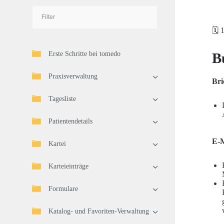
🗓️
Erste Schritte bei tomedo
B
Praxisverwaltung
Br
Tagesliste
Patientendetails
E-M
Kartei
Karteieinträge
Formulare
Katalog- und Favoriten-Verwaltung