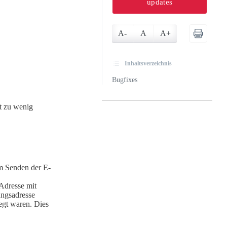
updates
A-
A
A+
Inhaltsverzeichnis
Bugfixes
t zu wenig
im Senden der E-
Adresse mit
ungsadresse
legt waren. Dies