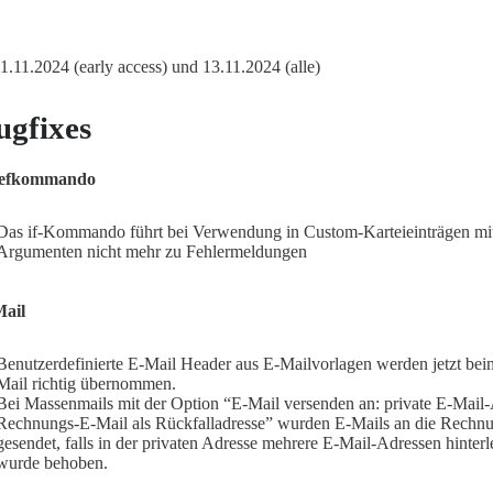
 11.11.2024 (early access) und 13.11.2024 (alle)
ugfixes
iefkommando
Das if-Kommando führt bei Verwendung in Custom-Karteieinträgen mi
Argumenten nicht mehr zu Fehlermeldungen
ail
Benutzerdefinierte E-Mail Header aus E-Mailvorlagen werden jetzt be
Mail richtig übernommen.
Bei Massenmails mit der Option “E-Mail versenden an: private E-Mail-
Rechnungs-E-Mail als Rückfalladresse” wurden E-Mails an die Rechn
gesendet, falls in der privaten Adresse mehrere E-Mail-Adressen hinter
wurde behoben.