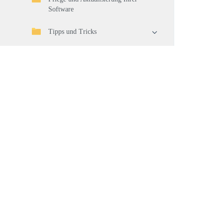
Software
Tipps und Tricks
Changelog
tomedo Client v1.169.0.27 – Server
v1.169-s1340
tomedo Client v1.169.0.25
tomedo Client v1.169.0.24 – Server
v1.169-s1336
tomedo Client v1.169.0.23 – Server
v1.169-s1332
tomedo Server v1.169-s1330
tomedo Client v1.169.0.22 – Server
v1.169-s1327
Produkte