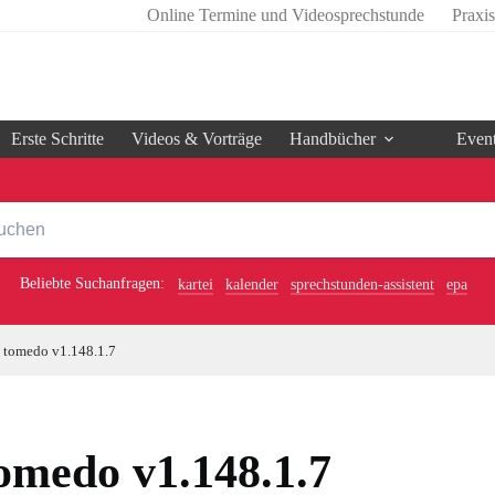
Online Termine und Videosprechstunde
Praxi
Erste Schritte
Videos & Vorträge
Handbücher
Even
Beliebte Suchanfragen:
kartei
kalender
sprechstunden-assistent
epa
tomedo v1.148.1.7
omedo v1.148.1.7