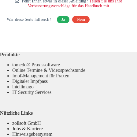
Fehlt Ihnen etwas in dieser Anleitung?
Teilen Sie uns Ihre
Verbesserungsvorschläge für das Handbuch mit
War diese Seite hilfreich?
Ja
Nein
Produkte
tomedo® Praxissoftware
Online Termine & Videosprechstunde
Impf-Management für Praxen
Digitaler Impfpass
intellimago
IT-Security Services
Nützliche Links
zollsoft GmbH
Jobs & Karriere
Hinweisgebersystem