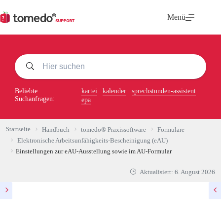
Zum
Inhalt
Menü
springen
Beliebte
kartei
kalender
sprechstunden-assistent
Suchanfragen:
epa
Startseite
Handbuch
tomedo® Praxissoftware
Formulare
Elektronische Arbeitsunfähigkeits-Bescheinigung (eAU)
Einstellungen zur eAU-Ausstellung sowie im AU-Formular
Aktualisiert:
6. August 2026