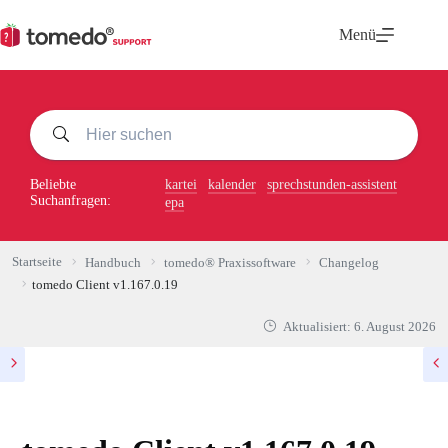
Zum
Inhalt
Menü
springen
Beliebte
kartei
kalender
sprechstunden-assistent
Suchanfragen:
epa
Startseite
Handbuch
tomedo® Praxissoftware
Changelog
tomedo Client v1.167.0.19
Aktualisiert:
6. August 2026