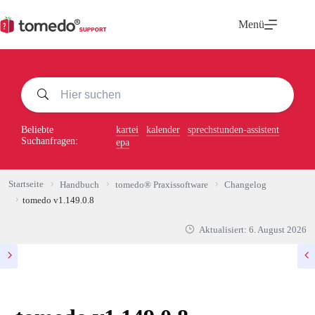
Zum
Inhalt
Menü
springen
Beliebte
kartei
kalender
sprechstunden-assistent
Suchanfragen:
epa
Startseite
Handbuch
tomedo® Praxissoftware
Changelog
tomedo v1.149.0.8
Aktualisiert:
6. August 2026