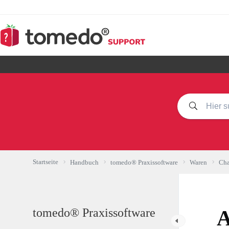
Zum
Inhalt
springen
Startseite
Handbuch
tomedo® Praxissoftware
Waren
Cha
tomedo® Praxissoftware
A