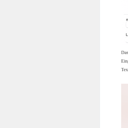
Das
Ein
Tex