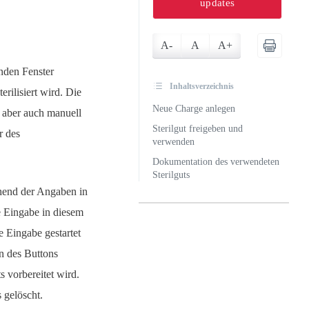
updates
A-
A
A+
enden Fenster
Inhaltsverzeichnis
erilisiert wird. Die
Neue Charge anlegen
n aber auch manuell
Sterilgut freigeben und
r des
verwenden
Dokumentation des verwendeten
Sterilguts
chend der Angaben in
e Eingabe in diesem
e Eingabe gestartet
n des Buttons
s vorbereitet wird.
 gelöscht.