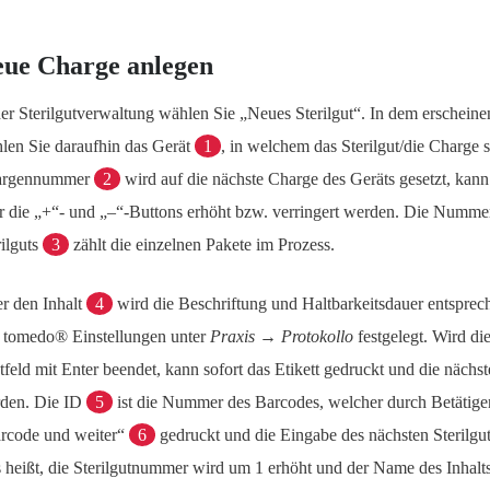
ue Charge anlegen
der Sterilgutverwaltung wählen Sie „Neues Sterilgut“. In dem erschein
len Sie daraufhin das Gerät
1
, in welchem das Sterilgut/die Charge st
argennummer
2
wird auf die nächste Charge des Geräts gesetzt, kan
r die „+“- und „–“-Buttons erhöht bzw. verringert werden. Die Numme
rilguts
3
zählt die einzelnen Pakete im Prozess.
r den Inhalt
4
wird die Beschriftung und Haltbarkeitsdauer entspre
 tomedo® Einstellungen unter
Praxis → Protokollo
festgelegt. Wird di
tfeld mit Enter beendet, kann sofort das Etikett gedruckt und die nächst
den. Die ID
5
ist die Nummer des Barcodes, welcher durch Betätige
rcode und weiter“
6
gedruckt und die Eingabe des nächsten Sterilgut
 heißt, die Sterilgutnummer wird um 1 erhöht und der Name des Inhalts