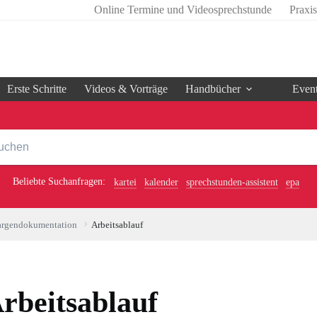
Online Termine und Videosprechstunde
Praxi
Erste Schritte
Videos & Vorträge
Handbücher
Even
Beliebte Suchanfragen:
kartei
kalender
sprechstunden-assistent
epa
rgendokumentation
Arbeitsablauf
rbeitsablauf