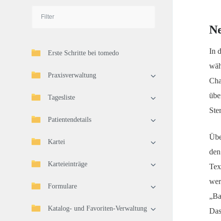
Ne
In 
Erste Schritte bei tomedo
wäh
Praxisverwaltung
Ch
übe
Tagesliste
Ste
Patientendetails
Übe
Kartei
den
Karteieinträge
Tex
wer
Formulare
„Ba
Katalog- und Favoriten-Verwaltung
Das