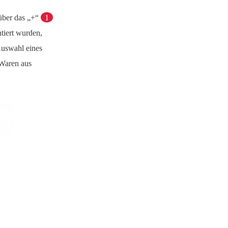
 über das „+“
1
tiert wurden,
Auswahl eines
 Waren aus