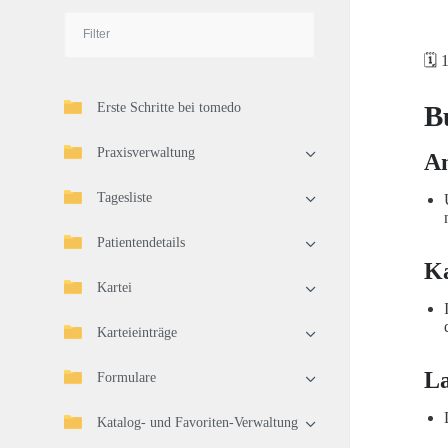
🗓️ 
Erste Schritte bei tomedo
B
Praxisverwaltung
An
Tagesliste
Patientendetails
K
Kartei
Karteieinträge
L
Formulare
Katalog- und Favoriten-Verwaltung