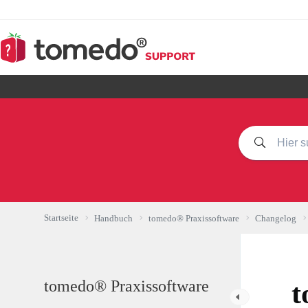
Zum
Inhalt
springen
Startseite
Handbuch
tomedo® Praxissoftware
Changelog
tomedo® Praxissoftware
t