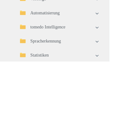
Automatisierung
tomedo Intelligence
Spracherkennung
Statistiken
Import/Export
Telematikinfrastruktur (TI)
Geräteverbindung
Waren
Warenwirtschaft
Pflege und Aktualisierung Ihrer