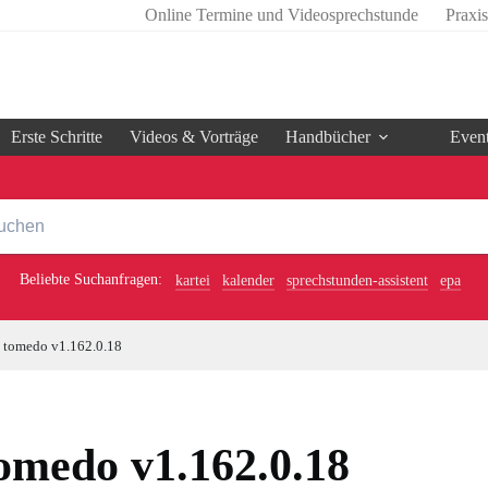
Online Termine und Videosprechstunde
Praxi
Erste Schritte
Videos & Vorträge
Handbücher
Even
Beliebte Suchanfragen:
kartei
kalender
sprechstunden-assistent
epa
tomedo v1.162.0.18
omedo v1.162.0.18