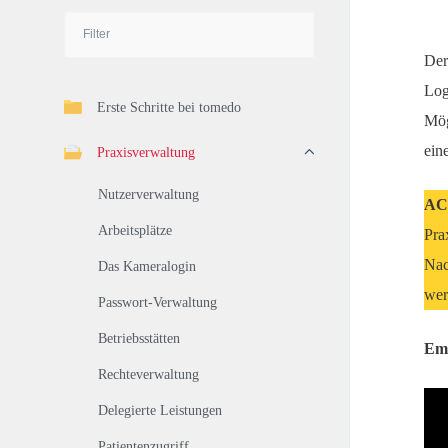
Der
Log
Erste Schritte bei tomedo
Mög
ein
Praxisverwaltung
Nutzerverwaltung
AC
Arbeitsplätze
Pra
Nac
Das Kameralogin
wer
Passwort-Verwaltung
Betriebsstätten
Emp
Rechteverwaltung
Delegierte Leistungen
Patientenzugriff