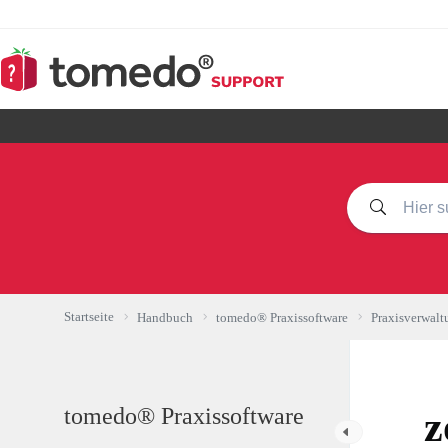
Zum
Inhalt
springen
Startseite
Handbuch
tomedo® Praxissoftware
Praxisverwalt
tomedo® Praxissoftware
z