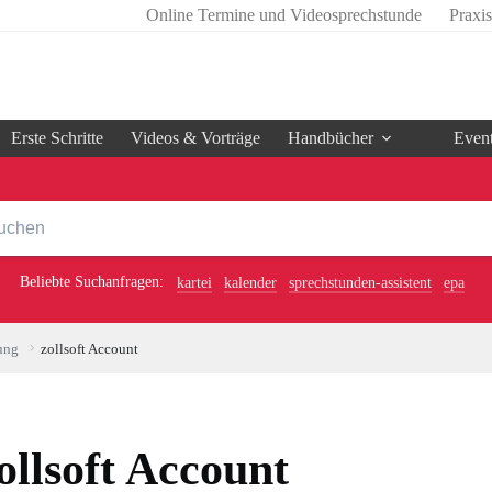
Online Termine und Videosprechstunde
Praxi
Erste Schritte
Videos & Vorträge
Handbücher
Even
Beliebte Suchanfragen:
kartei
kalender
sprechstunden-assistent
epa
ung
zollsoft Account
ollsoft Account