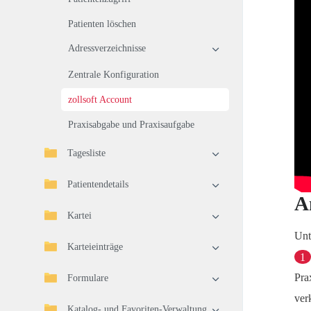
Patienten löschen
Adressverzeichnisse
Zentrale Konfiguration
zollsoft Account
Praxisabgabe und Praxisaufgabe
Tagesliste
Patientendetails
A
Kartei
Unt
Karteieinträge
1
Pra
Formulare
ver
Katalog- und Favoriten-Verwaltung