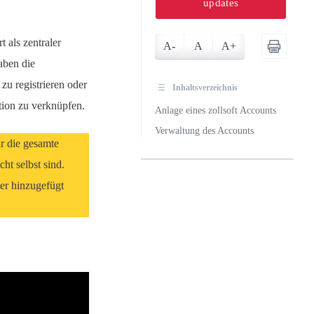
updates
t als zentraler
A-
A
A+
aben die
zu registrieren oder
Inhaltsverzeichnis
tion zu verknüpfen.
Anlage eines zollsoft Accounts
Verwaltung des Accounts
ür die gesamte
cht selbst sind.
er hinzugefügt