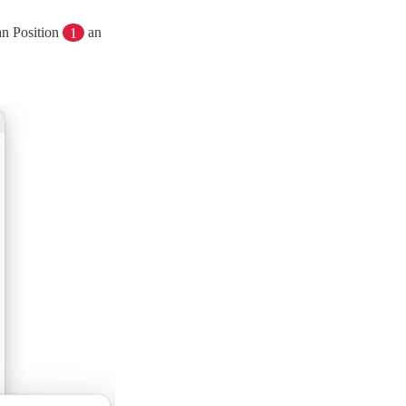
an Position
1
an