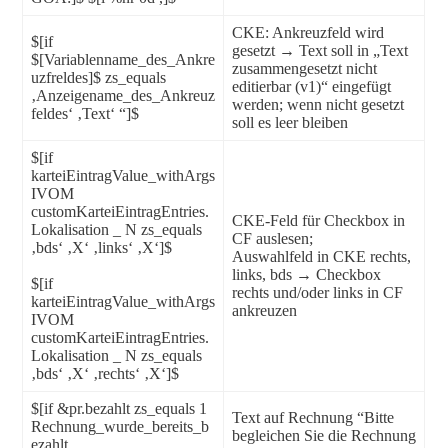
CKE: Ankreuzfeld wird
$[if
gesetzt → Text soll in „Text
$[Variablenname_des_Ankre
zusammengesetzt nicht
uzfreldes]$ zs_equals
editierbar (v1)“ eingefügt
‚Anzeigename_des_Ankreuz
werden; wenn nicht gesetzt
feldes‘ ‚Text‘ “]$
soll es leer bleiben
$[if
karteiEintragValue_withArgs
IVOM
customKarteiEintragEntries.
CKE-Feld für Checkbox in
Lokalisation _ N zs_equals
CF auslesen;
‚bds‘ ‚X‘ ‚links‘ ‚X‘]$
Auswahlfeld in CKE rechts,
links, bds → Checkbox
$[if
rechts und/oder links in CF
karteiEintragValue_withArgs
ankreuzen
IVOM
customKarteiEintragEntries.
Lokalisation _ N zs_equals
‚bds‘ ‚X‘ ‚rechts‘ ‚X‘]$
$[if &pr.bezahlt zs_equals 1
Text auf Rechnung “Bitte
Rechnung_wurde_bereits_b
begleichen Sie die Rechnung
ezahlt