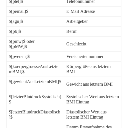
$[ptel]$
Telefonnummer
$[pemail]$
E-Mail-Adresse
$[agn]$
Arbeitgeber
$[pb]$
Beruf
$[pmw]$ oder
Geschlecht
$[pMW]$
$[pversnr]$
Versichertennummer
$[koerpergroesseAusLetzte
Körpergröße aus letztem
mBMI]$
BMI
$[gewichtAusLetztemBMI]$
Gewicht aus letztem BMI
$[letzterBlutdruckSystolisch]
Systolischer Wert aus letztem
$
BMI Eintrag
$[etzterBlutdruckDiastolisch
Diastolischer Wert aus
]$
letztem BMI Eintrag
Datum Erstaufnahme des