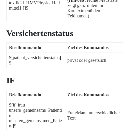
(
Hinweis:
rechte Maustaste
textfield_HMVPhysio_Heil
zeigt ganz unten im
mittel1 J]$
Kontextmenü den
Feldnamen)
Versichertenstatus
Briefkommando
Ziel des Kommandos
$[patient_versichertenstatus]
privat oder gesetzlich
$
IF
Briefkommando
Ziel des Kommandos
$[if_frau
unsere_gemeinsame_Patienti
Frau/Mann unterschiedlicher
n
Text
unseren_gemeinsamen_Patie
nt]$