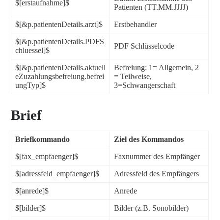
$[erstaufnahme]$
Patienten (TT.MM.JJJJ)
$[&p.patientenDetails.arzt]$
Erstbehandler
$[&p.patientenDetails.PDFS
PDF Schlüsselcode
chluessel]$
$[&p.patientenDetails.aktuell
Befreiung: 1= Allgemein, 2
eZuzahlungsbefreiung.befrei
= Teilweise,
ungTyp]$
3=Schwangerschaft
Brief
Briefkommando
Ziel des Kommandos
$[fax_empfaenger]$
Faxnummer des Empfänger
$[adressfeld_empfaenger]$
Adressfeld des Empfängers
$[anrede]$
Anrede
$[bilder]$
Bilder (z.B. Sonobilder)