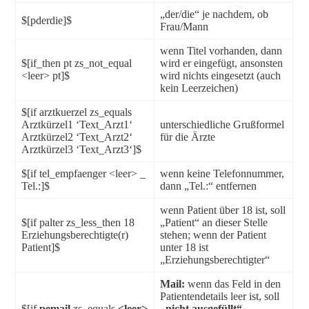
„der/die“ je nachdem, ob
$[pderdie]$
Frau/Mann
wenn Titel vorhanden, dann
$[if_then pt zs_not_equal
wird er eingefügt, ansonsten
<leer> pt]$
wird nichts eingesetzt (auch
kein Leerzeichen)
$[if arztkuerzel zs_equals
Arztkürzel1 ‘Text_Arzt1‘
unterschiedliche Grußformel
Arztkürzel2 ‘Text_Arzt2‘
für die Ärzte
Arztkürzel3 ‘Text_Arzt3‘]$
$[if tel_empfaenger <leer> _
wenn keine Telefonnummer,
Tel.:]$
dann „Tel.:“ entfernen
wenn Patient über 18 ist, soll
$[if palter zs_less_then 18
„Patient“ an dieser Stelle
Erziehungsberechtigte(r)
stehen; wenn der Patient
Patient]$
unter 18 ist
„Erziehungsberechtigter“
Mail:
wenn das Feld in den
Patientendetails leer ist, soll
$[if
pemail
zs_equals
<leer>
„nicht ausgefüllt“