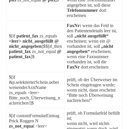
angegeben ist, soll diese
Telefonnummer
dort
erscheinen
FaxNr:
wenn das Feld in
den Patientendetails leer ist,
$[if
patient_fax
zs_equals
soll
„nicht ausgefüllt“
<leer> nicht_ausgefüllt @
erscheinen; wenn ein @
nicht_angegeben
]$$[if_then
vorhanden ist, soll
„nicht
patient_fax
zs_not_equal
@
angegeben“
erscheinen;
patient_fax
]$
wenn eine Faxnummer
vorhanden ist, soll die
FaxNr
dort erscheinen
$[if
prüft, ob der Überweiser im
&p.selektierterSchein.ueber
Schein eingetragen wurde;
weisenderArztName
wenn nicht, dann erscheint
zs_equals <leer>
“Bitte noch Überweisung
Bitte_noch_Überweisung_n
nachreichen!”
achreichen!]$
prüft, ob Formularfeld befüllt
$[if customFormularEintrag
ist;
Prick Roggen N
wenn nicht, wird nichts
zs_not_equa
l <leer>
eingesetzt; wenn doch, wird