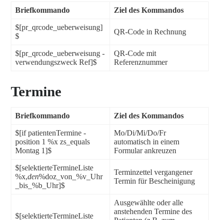
Briefkommando
Ziel des Kommandos
$[pr_qrcode_ueberweisung]
QR-Code in Rechnung
$
$[pr_qrcode_ueberweisung -
QR-Code mit
verwendungszweck Ref]$
Referenznummer
Termine
Briefkommando
Ziel des Kommandos
$[if patientenTermine -
Mo/Di/Mi/Do/Fr
position 1 %x zs_equals
automatisch in einem
Montag 1]$
Formular ankreuzen
$[selektierteTermineListe
Terminzettel vergangener
%x,
den
%doz_von_%v_Uhr
Termin für Bescheinigung
_bis_%b_Uhr]$
Ausgewählte oder alle
anstehenden Termine des
$[selektierteTermineListe