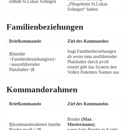
enthält St.Lukas Solingen
„Pflegeheim St.Lukas
Solingen“ haben
Familienbeziehungen
Briefkommando
Ziel des Kommandos
fragt Familienbeziehungen
$[familie
ab wenn man ausführender
<Familienbeziehung(en)>
Platzhalter durch pvoll
<auszuführender
ersetzt gibt das System den
Platzhalter>]$
Vollen Patienten Namen aus
Kommandorahmen
Briefkommando
Ziel des Kommandos
Bruder
(Max
$[kommandorahmen familie
Mustermann)
;
Bruder pvoll ( )]$
wenn kein Bruder in Kartei