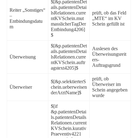
$[&p.patientenDet
ails.patientenDetai
Reiter „Sonstiges“
lsRelationen.curre
prüft, ob das Feld
–
ntKVSchein.mut
„MTE“ im KV
Entbindungsdatu
masslicherTagDer
Schein gefüllt ist
m
Entbindung4206]
$
$[&p.patientenDet
Auslesen des
ails.patientenDetai
Überweisungsreit
Überweisung
lsRelationen.curre
ers-
ntKVSchein.auftr
Auftragsgrund
agstext4205]$
prüft, ob
$[&p.selektierterS
Überweiser im
Überweiser
chein.ueberweisen
Schein angegeben
derArztName]$
wurde
$[if
&p.patientenDetai
ls.patientenDetails
Relationen.current
KVSchein.kurativ
Praeventiv4221