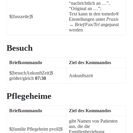
“nachrichtlich an …”,
“Original an …”;
Text kann in den tomedo®
$[fusszeile]$
Einstellungen unter
Praxis
→ Brief/Fax/Tel
angepasst
werden
Besuch
Briefkommando
Ziel des Kommandos
$[besuchAnkunftZeit]$
Ankunftszeit
größer/gleich
07:30
Pflegeheime
Briefkommando
Ziel des Kommandos
gibt Namen von Patienten
aus, die die
$[familie Pflegeheim pvoll]$
Familienbeziehung