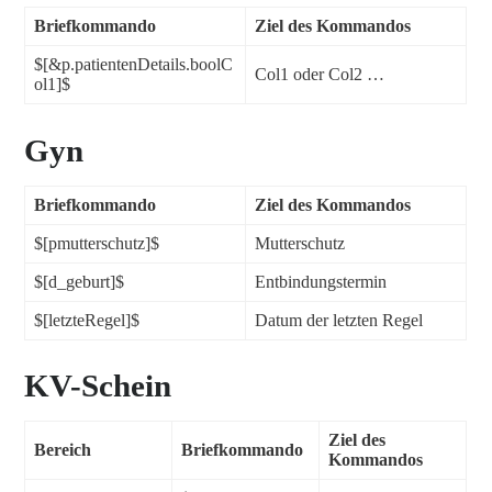
Briefkommando
Ziel des Kommandos
$[&p.patientenDetails.boolC
Col1 oder Col2 …
ol1]$
Gyn
Briefkommando
Ziel des Kommandos
$[pmutterschutz]$
Mutterschutz
$[d_geburt]$
Entbindungstermin
$[letzteRegel]$
Datum der letzten Regel
KV-Schein
Ziel des
Bereich
Briefkommando
Kommandos