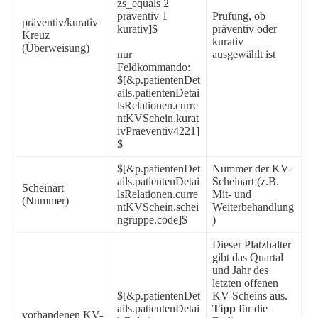
zs_equals 2
präventiv 1
Prüfung, ob
präventiv/kurativ
kurativ]$
präventiv oder
Kreuz
kurativ
(Überweisung)
nur
ausgewählt ist
Feldkommando:
$[&p.patientenDet
ails.patientenDetai
lsRelationen.curre
ntKVSchein.kurat
ivPraeventiv4221]
$
$[&p.patientenDet
Nummer der KV-
ails.patientenDetai
Scheinart (z.B.
Scheinart
lsRelationen.curre
Mit- und
(Nummer)
ntKVSchein.schei
Weiterbehandlung
ngruppe.code]$
)
Dieser Platzhalter
gibt das Quartal
und Jahr des
letzten offenen
$[&p.patientenDet
KV-Scheins aus.
ails.patientenDetai
Tipp
für die
vorhandenen KV-