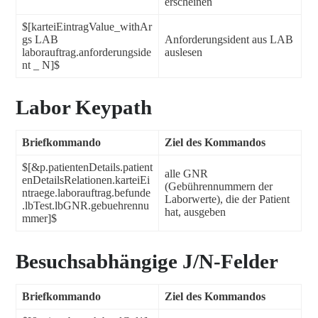
erscheinen
$[karteiEintragValue_withAr
gs LAB
Anforderungsident aus LAB
laborauftrag.anforderungside
auslesen
nt _ N]$
Labor Keypath
Briefkommando
Ziel des Kommandos
$[&p.patientenDetails.patient
alle GNR
enDetailsRelationen.karteiEi
(Gebührennummern der
ntraege.laborauftrag.befunde
Laborwerte), die der Patient
.lbTest.lbGNR.gebuehrennu
hat, ausgeben
mmer]$
Besuchsabhängige J/N-Felder
Briefkommando
Ziel des Kommandos