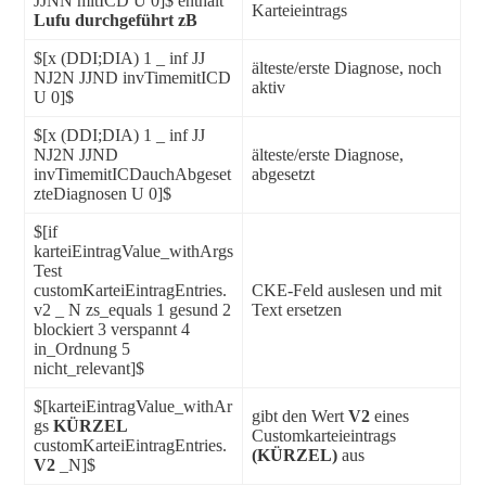
JJNN mitICD U 0]$ enthält
Karteieintrags
Lufu durchgeführt zB
$[x (DDI;DIA) 1 _ inf JJ
älteste/erste Diagnose, noch
NJ2N JJND invTimemitICD
aktiv
U 0]$
$[x (DDI;DIA) 1 _ inf JJ
NJ2N JJND
älteste/erste Diagnose,
invTimemitICDauchAbgeset
abgesetzt
zteDiagnosen U 0]$
$[if
karteiEintragValue_withArgs
Test
customKarteiEintragEntries.
CKE-Feld auslesen und mit
v2 _ N zs_equals 1 gesund 2
Text ersetzen
blockiert 3 verspannt 4
in_Ordnung 5
nicht_relevant]$
$[karteiEintragValue_withAr
gibt den Wert
V2
eines
gs
KÜRZEL
Customkarteieintrags
customKarteiEintragEntries.
(KÜRZEL)
aus
V2
_N]$