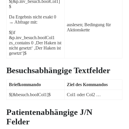
$[&p.inv_besuch.boolCol1]
$
Da Ergebnis nicht exakt 0
→ Abfrage mit:
auslesen; Bedingung für
Aktionskette
$[if
&p.inv_besuch.boolCol1
zs_contains 0 ‚Der Haken ist
nicht gesetzt‘ ‚Der Haken ist
gesetzt‘]$
Besuchsabhängige Textfelder
Briefkommando
Ziel des Kommandos
$[&besuch.boolCol1]$
Col1 oder Col2 …
Patientenabhängige J/N
Felder