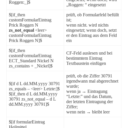
Roggen:_]$
„Roggen: “ eingesetzt
$[if_then
prüft, ob Formularfeld befüllt
customFormularEintrag
ist;
Prick Roggen N
wenn nicht. wird nichts
zs_not_equal
<leer>
eingesetzt; wenn doch, setzt
customFormularEintrag
er den Eintrag aus dem Feld
Prick Roggen N]$
ein
$[if_then
CF-Feld auslesen und bei
customFormularEintrag
bestimmtem Eintrag
ECT_Standard Nickel N
Textbaustein einfügen
zs_contains + _Nickel]$
prüft, ob die Ziffer 30791
irgendwann mal abgerechnet
$[if d L dd.MM.yyyy 30791
wurde;
zs_equals – <leer> Letzte:]$
wenn ja → Eintragung
$[if_then d L dd.MM.yyyy
“Letzte:” und das Datum,
30791 zs_not_equal – d L
der letzten Eintragung der
dd.MM.yyyy 30791]$
Ziffer;
wenn nein → bleibt leer
$[if formularEintrag
Heilmittel