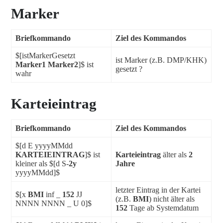
Marker
Briefkommando
Ziel des Kommandos
$[istMarkerGesetzt
ist Marker (z.B. DMP/KHK)
Marker1 Marker2
]$ ist
gesetzt ?
wahr
Karteieintrag
Briefkommando
Ziel des Kommandos
$[d E yyyyMMdd
KARTEIEINTRAG
]$ ist
Karteieintrag
älter als
2
kleiner als $[d S-
2y
Jahre
yyyyMMdd]$
letzter Eintrag in der Kartei
$[x
BMI
inf _
152
JJ
(z.B.
BMI
) nicht älter als
NNNN NNNN _ U 0]$
152
Tage ab Systemdatum