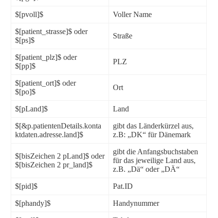
$[pvoll]$
Voller Name
$[patient_strasse]$ oder
Straße
$[ps]$
$[patient_plz]$ oder
PLZ
$[pp]$
$[patient_ort]$ oder
Ort
$[po]$
$[pLand]$
Land
$[&p.patientenDetails.konta
gibt das Länderkürzel aus,
ktdaten.adresse.land]$
z.B: „DK“ für Dänemark
gibt die Anfangsbuchstaben
$[bisZeichen 2 pLand]$ oder
für das jeweilige Land aus,
$[bisZeichen 2 pr_land]$
z.B. „Dä“ oder „DÄ“
$[pid]$
Pat.ID
$[phandy]$
Handynummer