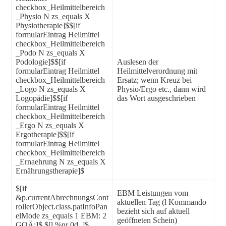
checkbox_Heilmittelbereich
_Physio N zs_equals X
Physiotherapie]$$[if
formularEintrag Heilmittel
checkbox_Heilmittelbereich
_Podo N zs_equals X
Podologie]$$[if
Auslesen der
formularEintrag Heilmittel
Heilmittelverordnung mit
checkbox_Heilmittelbereich
Ersatz; wenn Kreuz bei
_Logo N zs_equals X
Physio/Ergo etc., dann wird
Logopädie]$$[if
das Wort ausgeschrieben
formularEintrag Heilmittel
checkbox_Heilmittelbereich
_Ergo N zs_equals X
Ergotherapie]$$[if
formularEintrag Heilmittel
checkbox_Heilmittelbereich
_Ernaehrung N zs_equals X
Ernährungstherapie]$
$[if
EBM Leistungen vom
&p.currentAbrechnungsCont
aktuellen Tag (l Kommando
rollerObject.class.patInfoPan
bezieht sich auf aktuell
elMode zs_equals 1 EBM: 2
geöffneten Schein)
GOÄ:]$ $[l %nr 0d ,]$