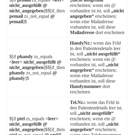
nicht_ausgefüllt @
erscheinen; wenn ein @
nicht_angegeben
]$$[if_then
vorhanden ist ist, soll
„nicht
pemail
zs_not_equal
@
angegeben“
erscheinen;
pemail
]$
wenn eine Mailadresse
vorhanden ist, soll diese
Mailadresse
dort erscheinen
HandyNr.:
wenn das Feld
in den Patientendetails leer
ist, soll
„nicht ausgefüllt“
$[if
phandy
zs_equals
erscheinen; wenn ein @
<leer> nicht_ausgefüllt @
vorhanden ist, soll
„nicht
nicht_angegeben
]$$[if_then
angegeben“
erscheinen;
phandy
zs_not_equal
@
wenn eine Mailadresse
phandy
]$
vorhanden ist, soll diese
Handynummer
dort
erscheinen
Tel.Nr.:
wenn das Feld in
den Patientendetails leer ist,
soll
„nicht ausgefüllt“
$[if
ptel
zs_equals
<leer>
erscheinen; wenn ein @
nicht_ausgefüllt @
vorhanden ist, soll
„nicht
nicht_angegeben
]$$[if_then
angegeben“
erscheinen;
ptel
zs_not_equal
@ ptel
]$
wenn eine Telefonnummer