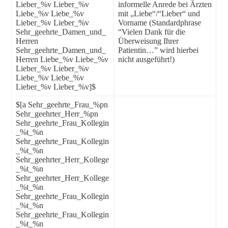
Lieber_%v Lieber_%v
informelle Anrede bei Ärzten
Liebe_%v Liebe_%v
mit „Liebe“/“Lieber“ und
Lieber_%v Lieber_%v
Vorname (Standardphrase
Sehr_geehrte_Damen_und_
“Vielen Dank für die
Herren
Überweisung Ihrer
Sehr_geehrte_Damen_und_
Patientin…” wird hierbei
Herren Liebe_%v Liebe_%v
nicht ausgeführt!)
Lieber_%v Lieber_%v
Liebe_%v Liebe_%v
Lieber_%v Lieber_%v]$
$[a Sehr_geehrte_Frau_%pn
Sehr_geehrter_Herr_%pn
Sehr_geehrte_Frau_Kollegin
_%t_%n
Sehr_geehrte_Frau_Kollegin
_%t_%n
Sehr_geehrter_Herr_Kollege
_%t_%n
Sehr_geehrter_Herr_Kollege
_%t_%n
Sehr_geehrte_Frau_Kollegin
_%t_%n
Sehr_geehrte_Frau_Kollegin
_%t_%n