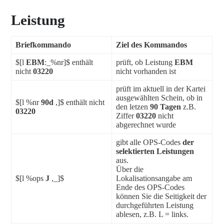
Leistung
Briefkommando
Ziel des Kommandos
$[l
EBM
:_%nr]$ enthält
prüft, ob Leistung
EBM
nicht
03220
nicht vorhanden ist
prüft im aktuell in der Kartei
ausgewählten Schein, ob in
$[l %nr
90d
,]$ enthält nicht
den letzen
90 Tagen
z.B.
03220
Ziffer
03220
nicht
abgerechnet wurde
gibt alle OPS-Codes
der
selektierten Leistungen
aus.
Über die
$[l %ops
J
,_]$
Lokalisationsangabe am
Ende des OPS-Codes
können Sie die Seitigkeit der
durchgeführten Leistung
ablesen, z.B. L = links.