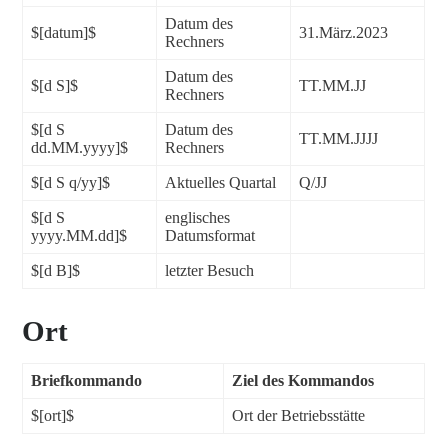
Datum des
$[datum]$
31.März.2023
Rechners
Datum des
$[d S]$
TT.MM.JJ
Rechners
$[d S
Datum des
TT.MM.JJJJ
dd.MM.yyyy]$
Rechners
$[d S q/yy]$
Aktuelles Quartal
Q/JJ
$[d S
englisches
yyyy.MM.dd]$
Datumsformat
$[d B]$
letzter Besuch
Ort
Briefkommando
Ziel des Kommandos
$[ort]$
Ort der Betriebsstätte