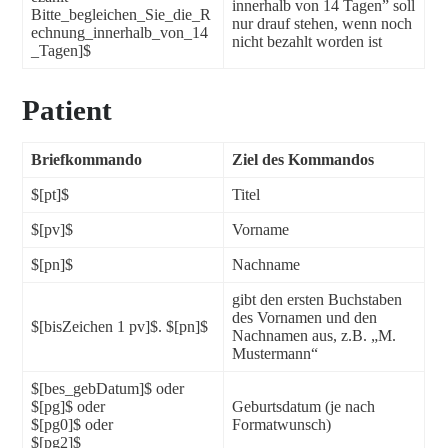
innerhalb von 14 Tagen” soll
Bitte_begleichen_Sie_die_R
nur drauf stehen, wenn noch
echnung_innerhalb_von_14
nicht bezahlt worden ist
_Tagen]$
Patient
Briefkommando
Ziel des Kommandos
$[pt]$
Titel
$[pv]$
Vorname
$[pn]$
Nachname
gibt den ersten Buchstaben
des Vornamen und den
$[bisZeichen 1 pv]$. $[pn]$
Nachnamen aus, z.B. „M.
Mustermann“
$[bes_gebDatum]$ oder
$[pg]$ oder
Geburtsdatum (je nach
$[pg0]$ oder
Formatwunsch)
$[pg2]$