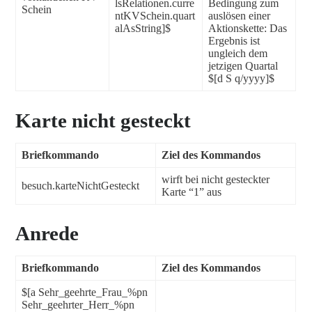
lsRelationen.curre
Bedingung zum
Schein
ntKVSchein.quart
auslösen einer
alAsString]$
Aktionskette: Das
Ergebnis ist
ungleich dem
jetzigen Quartal
$[d S q/yyyy]$
Karte nicht gesteckt
Briefkommando
Ziel des Kommandos
wirft bei nicht gesteckter
besuch.karteNichtGesteckt
Karte “1” aus
Anrede
Briefkommando
Ziel des Kommandos
$[a Sehr_geehrte_Frau_%pn
Sehr_geehrter_Herr_%pn