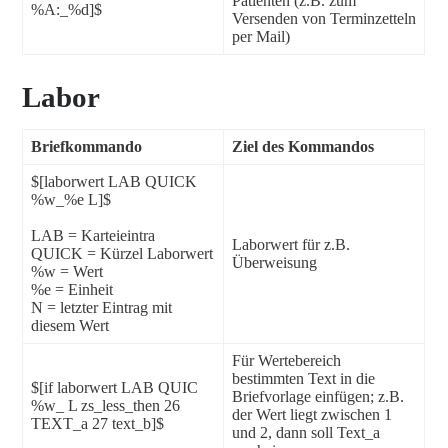
Patienten (z.B. zum
%A:_%d]$
Versenden von Terminzetteln
per Mail)
Labor
Briefkommando
Ziel des Kommandos
$[laborwert LAB QUICK
%w_%e L]$
LAB = Karteieintra
Laborwert für z.B.
QUICK = Kürzel Laborwert
Überweisung
%w = Wert
%e = Einheit
N = letzter Eintrag mit
diesem Wert
Für Wertebereich
bestimmten Text in die
$[if laborwert LAB QUIC
Briefvorlage einfügen; z.B.
%w_ L zs_less_then 26
der Wert liegt zwischen 1
TEXT_a 27 text_b]$
und 2, dann soll Text_a