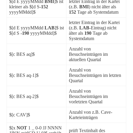
$[d E yyyyMMdd
BMI
]$ ist
letzter Eintrag in der Kartei
kleiner als $[d S
-152
(z.B.
BMI
) nicht älter als
yyyyMMdd]$
152
Tage ab Systemdatum
letzter Eintrag in der Kartei
$[d E yyyyMMdd
LAB
]$ ist
(z.B.
LAB
-Eintrag) nicht
$[d S
-190
yyyyMMdd]$
älter als
190
Tage ab
Systemdatum
Anzahl von
$[c BES aq]$
Besuchseinträgen im
aktuellen Quartal
Anzahl von
$[c BES aq-1]$
Besuchseinträgen im letzten
Quartal
Anzahl von
$[c BES aq-2]$
Besuchseinträgen im
vorletzten Quartal
Anzahl von z.B. Cave-
$[c CAV]$
Karteieinträgen
$[x
NOT
1 _ 0-0 JJ NNNN
prüft Textinhalt des